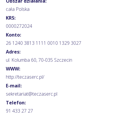
Obszar działania:
cała Polska
KRS:
0000272024
Konto:
26 1240 3813 1111 0010 1329 3027
Adres:
ul. Kolumba 60, 70-035 Szczecin
WWW:
http://teczaserc.pl/
E-mail:
sekretariat@teczaserc.pl
Telefon:
91 433 27 27