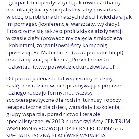
i grupach terapeutycznych, jak również dbamy
o edukację kadry specjalistów, aby posiadała
wiedzę o problemach naszych dzieci i wiedziała jak
im pomagać (konferencje, warsztaty, wykłady).
Troszczymy się także o profilaktykę abstynencji
w czasie ciąży (prowadzimy zajęcia z młodzieżą
i kobietami, zorganizowaliśmy kampanię
społeczną „Po Maluchu !?” (www.pomaluchu.pl)
oraz kampanię społeczną „Pozwól dziecku
rozkwitać” (www.pozwoldzieckurozkwitac.pl) .
Od ponad jedenastu lat wspieramy rodziny
zastępcze i dzieci w nich przebywające poprzez
różnego rodzaju formy, np.: wczasy
socjoterapeutyczne dla rodzin, turnusy i obozy
terapeutyczne dla dzieci, warsztaty i szkolenia,
grupy wsparcia, poradnictwo i terapie
specjalistyczne. W 2013 r. utworzyliśmy CENTRUM
WSPIERANIA ROZWOJU DZIECKA I RODZINY oraz
SPECJALISTYCZNĄ PLACÓWKĘ WSPARCIA