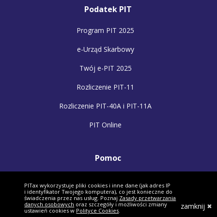
Podatek PIT
Program PIT 2025
e-Urząd Skarbowy
Twój e-PIT 2025
Rozliczenie PIT-11
Rozliczenie PIT-40A i PIT-11A
PIT Online
Pomoc
Ulgi i odliczenia
PITax wykorzystuje pliki cookies i inne dane (jak adres IP
i identyfikator Twojego komputera), co jest konieczne do
Asystent rozliczenia
świadczenia przez nas usług. Poznaj
Zasady przetwarzania
danych osobowych
oraz szczegóły i możliwości zmiany
zamknij
ustawień cookies w
Polityce Cookies
.
Dlaczego my?