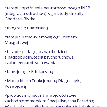
*terapię opóźnienia neurorozwojowego INPP
(integracja odruchów) wg metody dr Sally
Goddard-Blythe
*Integrację Bilateralną
*terapię ustno-twarzową wg Swietłany
Masgutowej
*terapię pedagogiczną dla dzieci
z nadpobudliwością psychoruchową
i zaburzeniami zachowania
*Kinezjologię Edukacyjną
*Monachijską Funkcjonalną Diagnostykę
Rozwojową
*prowadzimy jedyną w województwie
zachodniopomorskim Specjalistyczną Poradnię
FAS dla dzieci z Płodowym Zespołem Alkoholowym