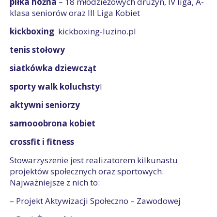
piłka nożna
– 18 młodzieżowych drużyn, IV liga, A-
klasa seniorów oraz III Liga Kobiet
kickboxing
kickboxing-luzino.pl
tenis stołowy
siatkówka dziewcząt
sporty walk koluchsty
l
aktywni seniorzy
samooobrona kobiet
crossfit i fitness
Stowarzyszenie jest realizatorem kilkunastu
projektów społecznych oraz sportowych.
Najważniejsze z nich to:
– Projekt Aktywizacji Społeczno – Zawodowej