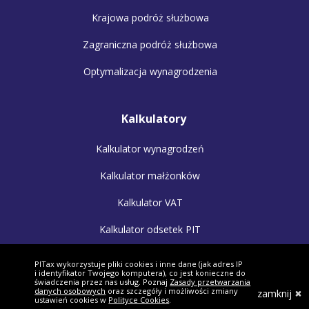
Krajowa podróż służbowa
Zagraniczna podróż służbowa
Optymalizacja wynagrodzenia
Kalkulatory
Kalkulator wynagrodzeń
Kalkulator małżonków
Kalkulator VAT
Kalkulator odsetek PIT
Kalkulator walut
PITax wykorzystuje pliki cookies i inne dane (jak adres IP
i identyfikator Twojego komputera), co jest konieczne do
Kalkulator kilometrówki
świadczenia przez nas usług. Poznaj
Zasady przetwarzania
danych osobowych
oraz szczegóły i możliwości zmiany
zamknij
ustawień cookies w
Polityce Cookies
.