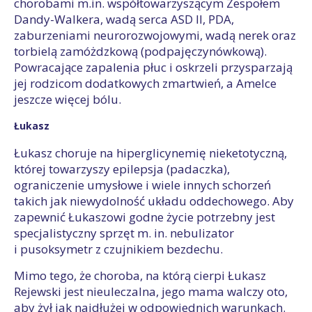
chorobami m.in. współtowarzyszącym Zespołem
Dandy-Walkera, wadą serca ASD II, PDA,
zaburzeniami neurorozwojowymi, wadą nerek oraz
torbielą zamóżdzkową (podpajęczynówkową).
Powracające zapalenia płuc i oskrzeli przysparzają
jej rodzicom dodatkowych zmartwień, a Amelce
jeszcze więcej bólu.
Łukasz
Łukasz choruje na hiperglicynemię nieketotyczną,
której towarzyszy epilepsja (padaczka),
ograniczenie umysłowe i wiele innych schorzeń
takich jak niewydolność układu oddechowego. Aby
zapewnić Łukaszowi godne życie potrzebny jest
specjalistyczny sprzęt m. in. nebulizator
i pusoksymetr z czujnikiem bezdechu.
Mimo tego, że choroba, na którą cierpi Łukasz
Rejewski jest nieuleczalna, jego mama walczy oto,
aby żył jak najdłużej w odpowiednich warunkach.