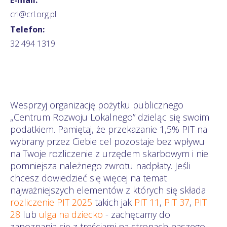
crl@crl.org.pl
Telefon:
32 494 1319
Wesprzyj organizację pożytku publicznego
„Centrum Rozwoju Lokalnego” dzieląc się swoim
podatkiem. Pamiętaj, że przekazanie 1,5% PIT na
wybrany przez Ciebie cel pozostaje bez wpływu
na Twoje rozliczenie z urzędem skarbowym i nie
pomniejsza należnego zwrotu nadpłaty. Jeśli
chcesz dowiedzieć się więcej na temat
najważniejszych elementów z których się składa
rozliczenie PIT 2025
takich jak
PIT 11
,
PIT 37
,
PIT
28
lub
ulga na dziecko
- zachęcamy do
zapoznania się z treściami na stronach naszego