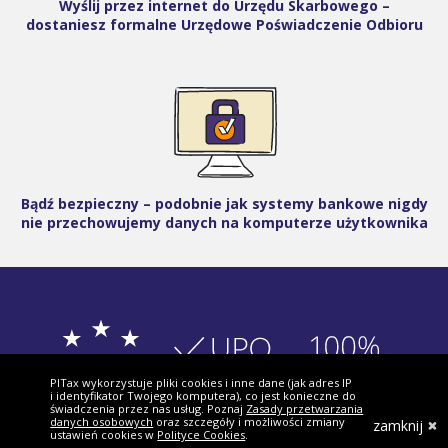
Wyślij przez internet do Urzędu Skarbowego –
dostaniesz formalne Urzędowe Poświadczenie Odbioru
Bądź bezpieczny – podobnie jak systemy bankowe nigdy
nie przechowujemy danych na komputerze użytkownika
PITax wykorzystuje pliki cookies i inne dane (jak adres IP
i identyfikator Twojego komputera), co jest konieczne do
świadczenia przez nas usług. Poznaj
Zasady przetwarzania
danych osobowych
oraz szczegóły i możliwości zmiany
zamknij
ustawień cookies w
Polityce Cookies
.