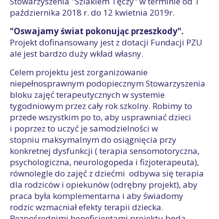
Stowarzyszenia "Szlakiem Tęczy" w terminie od 1
października 2018 r. do 12 kwietnia 2019r.
"Oswajamy świat pokonując przeszkody".
Projekt dofinansowany jest z dotacji Fundacji PZU
ale jest bardzo duży wkład własny.
Celem projektu jest zorganizowanie
niepełnosprawnym podopiecznym Stowarzyszenia
bloku zajęć terapeutycznych w systemie
tygodniowym przez cały rok szkolny. Robimy to
przede wszystkim po to, aby usprawniać dzieci
i poprzez to uczyć je samodzielności w
stopniu maksymalnym do osiągnięcia przy
konkretnej dysfunkcji ( terapia sensomotoryczna,
psychologiczna, neurologopeda i fizjoterapeuta),
równolegle do zajęć z dziećmi odbywa się terapia
dla rodziców i opiekunów (odrębny projekt), aby
praca była komplementarna i aby świadomy
rodzic wzmacniał efekty terapii dziecka.
Bezpośrednimi beneficjentami projektu będą