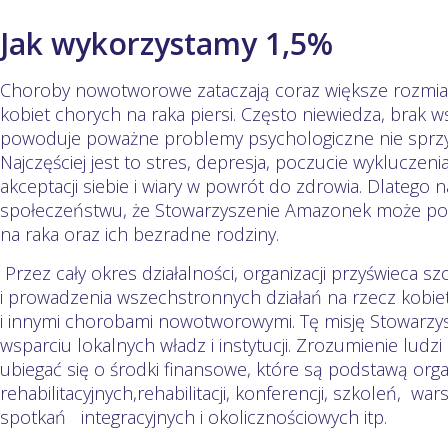
Jak wykorzystamy 1,5%
Choroby nowotworowe zataczają coraz większe rozmiar
kobiet chorych na raka piersi. Często niewiedza, brak 
powoduje poważne problemy psychologiczne nie sprzyj
Najczęściej jest to stres, depresja, poczucie wykluczen
akceptacji siebie i wiary w powrót do zdrowia. Dlatego 
społeczeństwu, że Stowarzyszenie Amazonek może po
na raka oraz ich bezradne rodziny.
Przez cały okres działalności, organizacji przyświeca s
i prowadzenia wszechstronnych działań na rzecz kobiet
i innymi chorobami nowotworowymi. Tę misję Stowarzys
wsparciu lokalnych władz i instytucji. Zrozumienie ludzi
ubiegać się o środki finansowe, które są podstawą or
rehabilitacyjnych,rehabilitacji, konferencji, szkoleń, w
spotkań integracyjnych i okolicznościowych itp.