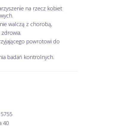
rzyszenie na rzecz kobiet
owych.
tnie walczą z chorobą,
 zdrowia.
rzyjającego powrotowi do
ia badań kontrolnych.
 5755
a 40