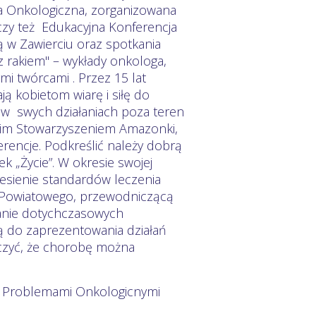
 Onkologiczna, zorganizowana
czy też Edukacyjna Konferencja
 w Zawierciu oraz spotkania
z rakiem" – wykłady onkologa,
ymi twórcami . Przez 15 lat
ą kobietom wiarę i siłę do
 w swych działaniach poza teren
kim Stowarzyszeniem Amazonki,
erencje. Podkreślić należy dobrą
„Życie”. W okresie swojej
iesienie standardów leczenia
a Powiatowego, przewodniczącą
wanie dotychczasowych
ą do zaprezentowania działań
walczyć, że chorobę można
z Problemami Onkologicnymi