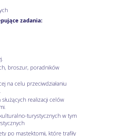
ych
ępujące zadania:
j.
ch, broszur, poradników
j na celu przeciwdziałaniu
.
służących realizacji celów
mi.
kulturalno-turystycznych w tym
ystycznych
 po mastektomii, które trafiły