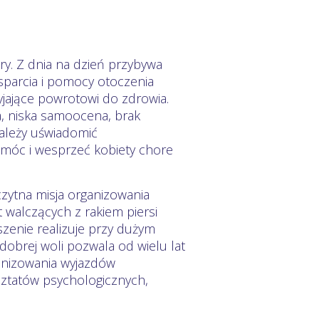
y. Z dnia na dzień przybywa
wsparcia i pomocy otoczenia
ające powrotowi do zdrowia.
ia, niska samoocena, brak
należy uświadomić
móc i wesprzeć kobiety chore
zczytna misja organizowania
 walczących z rakiem piersi
zenie realizuje przy dużym
 dobrej woli pozwala od wielu lat
ganizowania wyjazdów
arsztatów psychologicznych,