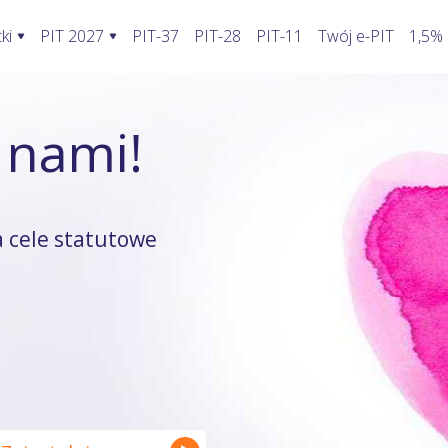
ki
PIT 2027
PIT-37
PIT-28
PIT-11
Twój e-PIT
1,5%
ormularze PIT 2027
Rozliczenie PIT 2027
Kalkulatory
 nami!
awić fakturę w KSeF?
PIT-28
Jak wypełnić PIT-2?
Kalkulator wynagrodzeń
oblemy stwarza KSeF?
PIT-36
Koszty uzyskania przychodu pracowni
Kalkulator walut
odatnika a KSeF
PIT-36L
Koszty uzyskania przychodu twórcy
Kalkulator odsetek PIT
 cele statutowe
wprowadzenia faktury do KSeF
PIT-37
Firma w domu
Kalkulator rozliczenia wspóln
enie faktury, gdy KSeF nie działa
PIT-38
Odliczenie składki zdrowotnej
Kalkulator zwrotu podatku
ie VAT z faktury poza KSeF
PIT-39
Działalność nierejestrowana
Kalkulator kilometrówki
rywatny a system KSeF
ruki PIT z załącznikami
Wybór formy opodatkowania
Kalkulator VAT