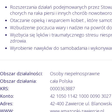
Rozszerzania działań podejmowanych przez Stowa
chorych na raka piersi i innych chorób nowotwor
Otaczanie opieką i wsparciem kobiet , które samo
Wzbudzenie poczucia wiary i nadziei na powrót do
Wyzbycia się lęków i traumatycznego stresu niesp
zdrowia.
Wyrobienie nawyków do samobadania i wykonywan
Obszar działalności:
Osoby niepełnosprawne
Obszar działania:
cała Polska
KRS:
0000363887
Konto:
42 1050 1142 1000 0090 3027
Adres:
42-400 Zawiercie ul. Blanowsk
WWW:
www.amazonki-zawiercie.pl