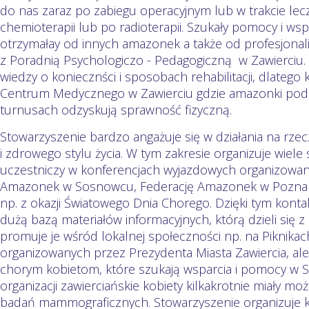
do nas zaraz po zabiegu operacyjnym lub w trakcie lecz
chemioterapii lub po radioterapii. Szukały pomocy i wsp
otrzymałay od innych amazonek a także od profesjonal
z Poradnią Psychologiczo - Pedagogiczną w Zawierciu. 
wiedzy o koniecznści i sposobach rehabilitacji, dlatego
Centrum Medycznego w Zawierciu gdzie amazonki pod
turnusach odzyskują sprawność fizyczną.
Stowarzyszenie bardzo angażuje się w działania na rzecz 
i zdrowego stylu życia. W tym zakresie organizuje wiel
uczestniczy w konferencjach wyjazdowych organizowan
Amazonek w Sosnowcu, Federację Amazonek w Poznani
np. z okazji Światowego Dnia Chorego. Dzięki tym kont
dużą bazą materiałów informacyjnych, którą dzieli się z
promuje je wśród lokalnej społeczności np. na Piknika
organizowanych przez Prezydenta Miasta Zawiercia, ale
chorym kobietom, które szukają wsparcia i pomocy w S
organizacji zawierciańskie kobiety kilkakrotnie miały mo
badań mammograficznych. Stowarzyszenie organizuje 