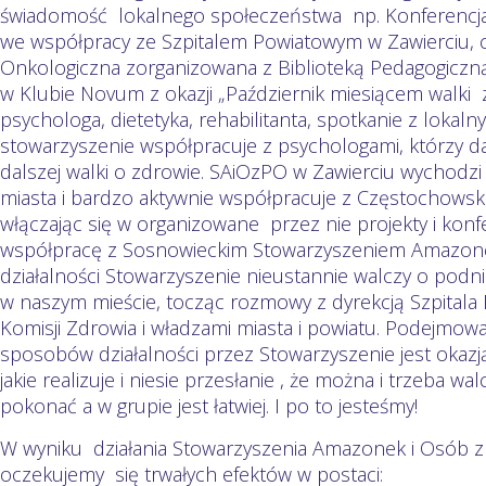
świadomość lokalnego społeczeństwa np. Konferencja
we współpracy ze Szpitalem Powiatowym w Zawierciu, 
Onkologiczna zorganizowana z Biblioteką Pedagogiczną
w Klubie Novum z okazji „Październik miesiącem walki 
psychologa, dietetyka, rehabilitanta, spotkanie z lokaln
stowarzyszenie współpracuje z psychologami, którzy daj
dalszej walki o zdrowie. SAiOzPO w Zawierciu wychodzi
miasta i bardzo aktywnie współpracuje z Częstochows
włączając się w organizowane przez nie projekty i konf
współpracę z Sosnowieckim Stowarzyszeniem Amazonek 
działalności Stowarzyszenie nieustannie walczy o podn
w naszym mieście, tocząc rozmowy z dyrekcją Szpital
Komisji Zdrowia i władzami miasta i powiatu. Podejmo
sposobów działalności przez Stowarzyszenie jest okazj
jakie realizuje i niesie przesłanie , że można i trzeba 
pokonać a w grupie jest łatwiej. I po to jesteśmy!
W wyniku działania Stowarzyszenia Amazonek i Osób 
oczekujemy się trwałych efektów w postaci: