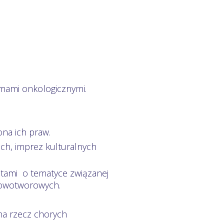
mami onkologicznymi.
na ich praw.
ch, imprez kulturalnych
stami o tematyce związanej
nowotworowych.
 na rzecz chorych