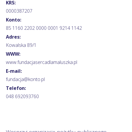
KRS:
0000387207
Konto:
85 1160 2202 0000 0001 9214 1142
Adres:
Kowalska 89/1
WWW:
www.fundacjasercadlamaluszka.pl
E-mail:
fundacja@konto.pl
Telefon:
048 692093760
Wesprzyj organizację pożytku publicznego