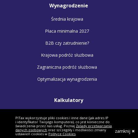
Wynagrodzenie
Średnia krajowa
Płaca minimalna 2027
B2B czy zatrudnienie?
Krajowa podróż służbowa
Zagraniczna podróż służbowa
Optymalizacja wynagrodzenia
Kalkulatory
Kalkulator wynagrodzeń
PITax wykorzystuje pliki cookies i inne dane (jak adres IP
i identyfikator Twojego komputera), co jest konieczne do
Kalkulator małżonków
świadczenia przez nas usług. Poznaj
Zasady przetwarzania
danych osobowych
oraz szczegóły i możliwości zmiany
zamknij
ustawień cookies w
Polityce Cookies
.
Kalkulator VAT