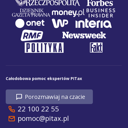
Całodobowa pomoc ekspertów PITax
Porozmawiaj na czacie
22 100 22 55
pomoc@pitax.pl