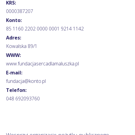
KRS:
0000387207
Konto:
85 1160 2202 0000 0001 9214 1142
Adres:
Kowalska 89/1
WWW:
www.fundacjasercadlamaluszka.pl
E-mail:
fundacja@konto.pl
Telefon:
048 692093760
Wesprzyj organizację pożytku publicznego