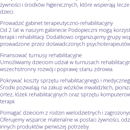
żywności i środków higienicznych, które wspierają lecz
dzieci.
Prowadzić gabinet terapeutyczno-rehabilitacyjny
Od 2 lat w naszym gabinecie Podopieczni mogą korzyst
terapii i rehabilitacji. Dodatkowo organizujemy grupy ws
prowadzone przez doświadczonych psychoterapeutów
Finansować turnusy rehabilitacyjne
Umożliwiamy dzieciom udział w turnusach rehabilitacyjn
wszechstronny rozwój i poprawę stanu zdrowia.
Pokrywać koszty sprzętu rehabilitacyjnego i medyczne
Środki pozwalają na zakup wózków inwalidzkich, pioni
ortez, łóżek rehabilitacyjnych oraz sprzętu kompute
terapii.
Pomagać dzieciom z rodzin wielodzietnych i zagrożo
Oferujemy wsparcie materialne w postaci żywności, od
innych produktów pierwszej potrzeby.