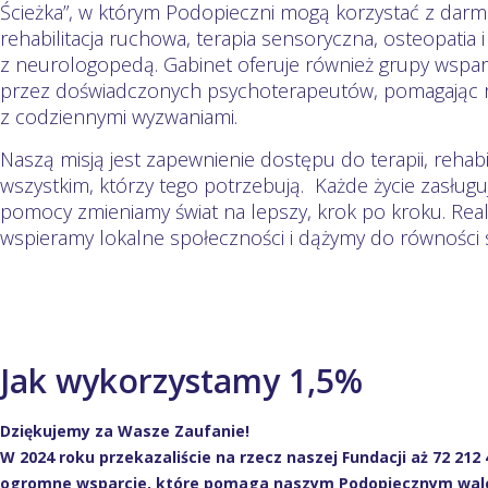
Ścieżka”, w którym Podopieczni mogą korzystać z darmow
rehabilitacja ruchowa, terapia sensoryczna, osteopatia i 
z neurologopedą. Gabinet oferuje również grupy wspa
przez doświadczonych psychoterapeutów, pomagając r
z codziennymi wyzwaniami.
Naszą misją jest zapewnienie dostępu do terapii, rehabilit
wszystkim, którzy tego potrzebują. Każde życie zasługuj
pomocy zmieniamy świat na lepszy, krok po kroku. Real
wspieramy lokalne społeczności i dążymy do równości s
Jak wykorzystamy 1,5%
Dziękujemy za Wasze Zaufanie!
W 2024 roku przekazaliście na rzecz naszej Fundacji aż 72 212 
ogromne wsparcie, które pomaga naszym Podopiecznym walc