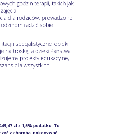
ych godzin terapii, takich jak
zajęcia
rcia dla rodziców, prowadzone
odzinom radzić sobie
acji i specjalistycznej opieki
e na troskę, a dzięki Państwa
izujemy projekty edukacyjne,
zans dla wszystkich.
449,47 zł z 1,5% podatku. To
zyć z chorobą, pokonywać