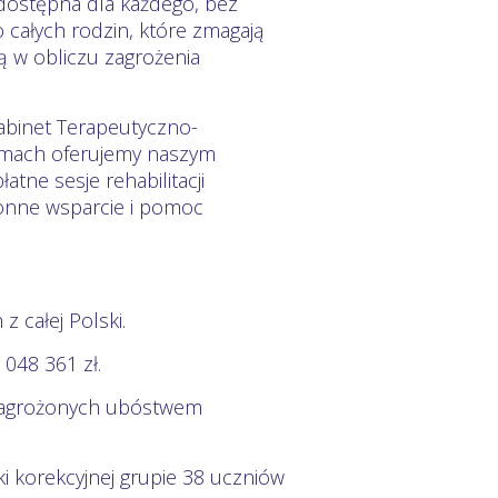
 dostępna dla każdego, bez
 całych rodzin, które zmagają
ą w obliczu zagrożenia
abinet Terapeutyczno-
 ramach oferujemy naszym
ne sesje rehabilitacji
tronne wsparcie i pomoc
 całej Polski.
048 361 zł.
 zagrożonych ubóstwem
i korekcyjnej grupie 38 uczniów