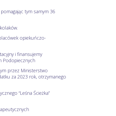
wy pomagając tym samym 36
zkolaków.
 placówek opiekuńczo-
acyjny i finansujemy
ych Podopiecznych
nym przez Ministerstwo
datku za 2023 rok, otrzymanego
ycznego “Leśna Ścieżka”
rapeutycznych