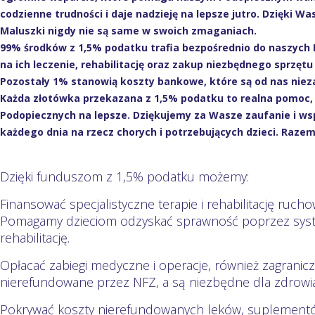
codzienne trudności i daje nadzieję na lepsze jutro. Dzięki
Maluszki nigdy nie są same w swoich zmaganiach.
99% środków z 1,5% podatku trafia bezpośrednio do naszych 
na ich leczenie, rehabilitację oraz zakup niezbędnego sprzęt
Pozostały 1% stanowią koszty bankowe, które są od nas niezal
Każda złotówka przekazana z 1,5% podatku to realna pomoc, 
Podopiecznych na lepsze. Dziękujemy za Wasze zaufanie i ws
każdego dnia na rzecz chorych i potrzebujących dzieci. Raze
Dzięki funduszom z 1,5% podatku możemy:
Finansować specjalistyczne terapie i rehabilitację ruch
Pomagamy dzieciom odzyskać sprawność poprzez syste
rehabilitację.
Opłacać zabiegi medyczne i operacje, również zagranicz
nierefundowane przez NFZ, a są niezbędne dla zdrowia
Pokrywać koszty nierefundowanych leków, suplementów 