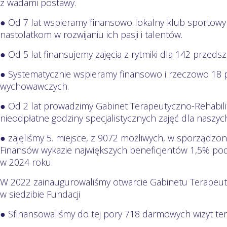
z wadami postawy.
● Od 7 lat wspieramy finansowo lokalny klub sporto
nastolatkom w rozwijaniu ich pasji i talentów.
● Od 5 lat finansujemy zajęcia z rytmiki dla 142 przeds
● Systematycznie wspieramy finansowo i rzeczowo 18
wychowawczych.
● Od 2 lat prowadzimy Gabinet Terapeutyczno-Rehabilit
nieodpłatne godziny specjalistycznych zajęć dla nasz
● zajęliśmy 5. miejsce, z 9072 możliwych, w sporządzo
Finansów wykazie największych beneficjentów 1,5% po
w 2024 roku.
W 2022 zainaugurowaliśmy otwarcie Gabinetu Terapeut
w siedzibie Fundacji
● Sfinansowaliśmy do tej pory 718 darmowych wizyt te