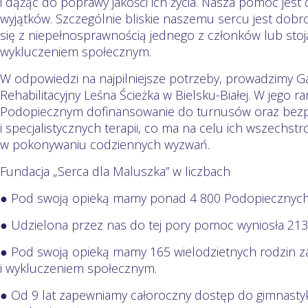
i dążąc do poprawy jakości ich życia. Nasza pomoc jest
wyjątków. Szczególnie bliskie naszemu sercu jest dobro
się z niepełnosprawnością jednego z członków lub stoj
wykluczeniem społecznym.
W odpowiedzi na najpilniejsze potrzeby, prowadzimy G
Rehabilitacyjny Leśna Ścieżka w Bielsku-Białej. W jego
Podopiecznym dofinansowanie do turnusów oraz bezpłat
i specjalistycznych terapii, co ma na celu ich wszechs
w pokonywaniu codziennych wyzwań.
Fundacja „Serca dla Maluszka” w liczbach
● Pod swoją opieką mamy ponad 4 800 Podopiecznych z
● Udzielona przez nas do tej pory pomoc wyniosła 213 
● Pod swoją opieką mamy 165 wielodzietnych rodzin
i wykluczeniem społecznym.
● Od 9 lat zapewniamy całoroczny dostęp do gimnastyk