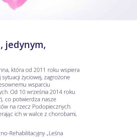
, jedynym,
nna, która od 2011 roku wspiera
 sytuacji życiowej, zagrożone
eresownemu wsparciu
cych. Od 10 września 2014 roku
), co potwierdza nasze
ków na rzecz Podopiecznych.
rając ich w walce z chorobami,
zno-Rehabilitacyjny „Leśna