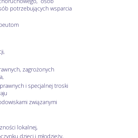
sychoruchowego, osób
sób potrzebujących wsparcia
rapeutom
i,
prawnych, zagrożonych
a,
rawnych i specjalnej troski
aju
rodowiskami związanymi
ności lokalnej,
zynku dzieci i młodzieży,