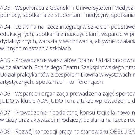
AD3 - Współpraca z Gdańskim Uniwersytetem Medyczny
pomocy, spotkania ze studentami medycyny, spotkania i
AD4 - Działania na rzecz integracji w szkołach podsta
edukacyjnych, spotkania z nauczycielami, wsparcie w 
dydaktycznych, warsztaty wychowania, aktywne działan
w innych miastach / szkołach
AD5 - Prowadzenie warsztatów Dramy. Udział pracowni
w działaniach Gdańskiego Teatru Szekspirowskiego ora
Udział praktykantów z zespołem Downa w wystawach ma
artystycznych, spotkaniach, konferencjach
AD6 - Wsparcie i organizacja prowadzenia zajęć sportow
JUDO w klubie ADA JUDO Fun, a także wprowadzenie d
AD7 - Prowadzenie nieodpłatnej konsultacji dla nowo n
w ciąży oraz aktywizacji młodzieży, działania na rzecz ro
AD8 - Rozwój koncepcji pracy na stanowisku OBSŁUG