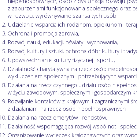
niepełnosprawnych, osób z dysfunkcją rozwoju p
z zaburzeniami funkcjonowania społecznego oraz o
w rozwoju; wyrównywanie szansa tych osób
Udzielanie wsparcia ich rodzinom, opiekunom i te
Ochrona i promocja zdrowia,
Rozwój nauki, edukacji, oświaty i wychowania,
Rozwój kultury i sztuki, ochrona dóbr kultury i tradycj
Upowszechnianie kultury fizycznej i sportu,
Działalność charytatywna na rzecz osób niepełnos
wykluczeniem społecznym i potrzebujących wsparci
Działania na rzecz czynnego udziału osób niepełnosp
w życiu zawodowym, społecznym i gospodarczym kr
Rozwijanie kontaktów z krajowymi i zagranicznymi ś
z działaniami na rzecz osób niepełnosprawnych
Działania na rzecz emerytów i rencistów,
Działalność wspomagająca rozwój wspólnot i społecz
Organizowanie wycieczek krajoznawczych oraz wypoc