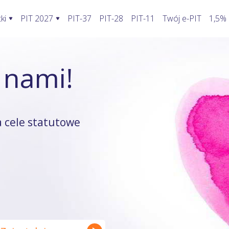
ki
PIT 2027
PIT-37
PIT-28
PIT-11
Twój e-PIT
1,5%
ormularze PIT 2027
Rozliczenie PIT 2027
Kalkulatory
 nami!
awić fakturę w KSeF?
PIT-28
Jak wypełnić PIT-2?
Kalkulator wynagrodzeń
oblemy stwarza KSeF?
PIT-36
Koszty uzyskania przychodu pracowni
Kalkulator walut
odatnika a KSeF
PIT-36L
Koszty uzyskania przychodu twórcy
Kalkulator odsetek PIT
 cele statutowe
wprowadzenia faktury do KSeF
PIT-37
Firma w domu
Kalkulator rozliczenia wspóln
enie faktury, gdy KSeF nie działa
PIT-38
Odliczenie składki zdrowotnej
Kalkulator zwrotu podatku
ie VAT z faktury poza KSeF
PIT-39
Działalność nierejestrowana
Kalkulator kilometrówki
rywatny a system KSeF
ruki PIT z załącznikami
Wybór formy opodatkowania
Kalkulator VAT