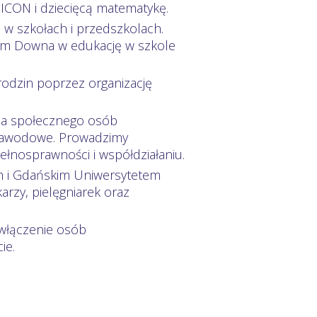
CON i dziecięcą matematykę.
j w szkołach i przedszkolach.
ołem Downa w edukację w szkole
rodzin poprzez organizację
nia społecznego osób
 zawodowe. Prowadzimy
łnosprawności i współdziałaniu.
m i Gdańskim Uniwersytetem
arzy, pielęgniarek oraz
włączenie osób
ie.