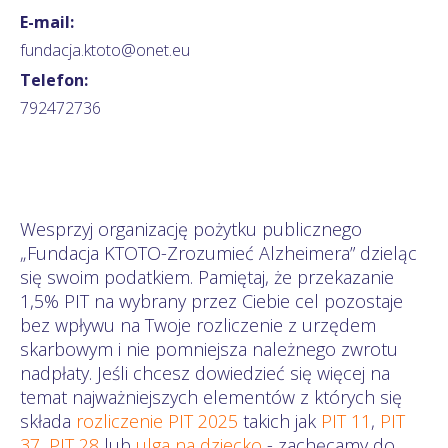
E-mail:
fundacja.ktoto@onet.eu
Telefon:
792472736
Wesprzyj organizację pożytku publicznego
„Fundacja KTOTO-Zrozumieć Alzheimera” dzieląc
się swoim podatkiem. Pamiętaj, że przekazanie
1,5% PIT na wybrany przez Ciebie cel pozostaje
bez wpływu na Twoje rozliczenie z urzędem
skarbowym i nie pomniejsza należnego zwrotu
nadpłaty. Jeśli chcesz dowiedzieć się więcej na
temat najważniejszych elementów z których się
składa
rozliczenie PIT 2025
takich jak
PIT 11
,
PIT
37
,
PIT 28
lub
ulga na dziecko
- zachęcamy do