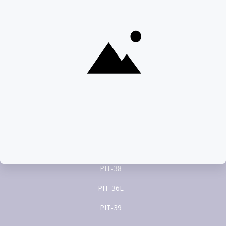
22 100 22 55
pomoc@pitax.pl
Formularze PIT
PIT-37
PIT-28
PIT-36
PIT-38
PIT-36L
PIT-39