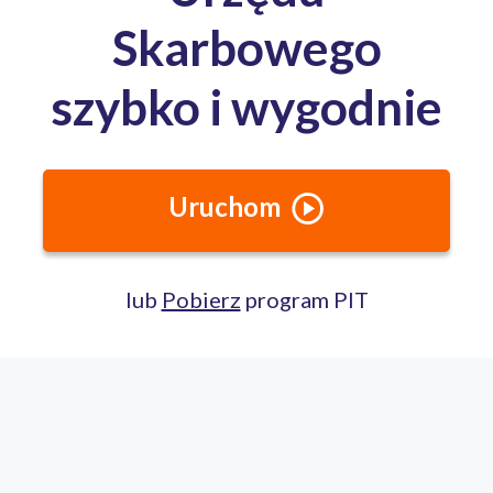
Media o nas:
Całodobowa pomoc ekspertów PITax
Porozmawiaj na czacie