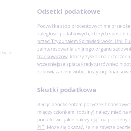
Odsetki podatkowe
Podwyżka stóp procentowych ma przełożen
zaległości podatkowych, których
sposób na
przed Trybunałem Sprawiedliwości Unii Eu
zainteresowania unijnego organu sądowni
łacie
frankowiczów
, którzy zyskali na orzeczen
wcześniejsza spłata kredytu
(również hipot
zobowiązaniem wobec instytucji finansowej 
Skutki podatkowe
Będąc beneficjentem pożyczek finansowyc
między członkami rodziny
) należy mieć na
podatkowe, jakie należy ująć na potrzeby 
PIT
. Może się okazać, że nie zawsze będz