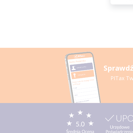
Sprawdź
PITax Tw