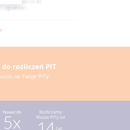
wątpliwości co do
zgodności...
do rozliczeń PIT
posób na Twoje PITy.