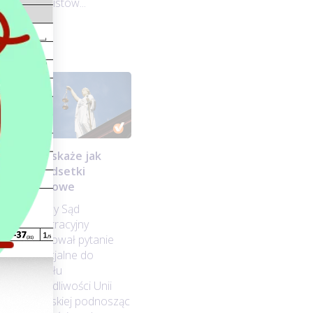
ekonomistów...
TSUE wskaże jak
liczyć odsetki
podatkowe
Naczelny Sąd
ej
Administracyjny
sformułował pytanie
prejudycjalne do
Trybunału
Sprawiedliwości Unii
Europejskiej podnosząc