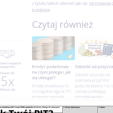
z tytułu takich zdarzeń jak np.
otrzymanie 
kredytów
.
Czytaj również
Kredyt podatkowy -
Odsetki od pożycz
na czym polega i jak
Odsetki od pożyczki
się ubiegać?
stanowią przychód
Kredyt podatkowy to
pożyczkodawcy i co 
szczególna ulga w PIT
zasady podlegają
przeznaczona dla
opodatkowaniu.
osób, które
W większości typowy
rozpoczynają
sytuacji, takich jak