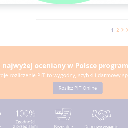
W najbliższym...
pułap od...
1
2
 najwyżej oceniany w Polsce program 
oje rozliczenie PIT to wygodny, szybki i darmowy s
Rozlicz PIT Online