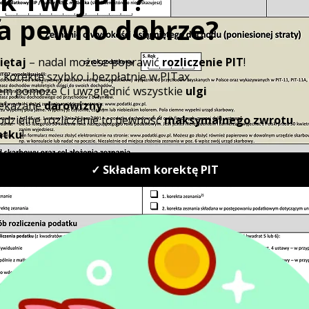
działalność
pożyczki...
gospodarczą i chcą
zmniejszyć obciążenia
podatkowe...
Banki i firmy
Dopłaty do
pożyczkowe mają
oprocentowania
obowiązek zwrócić
kredytów zwolnion
pieniądze za
z PIT
wcześniejszą spłatę
Jak poinformowało
kredytu - decyzja
Ministerstwo Finans
UOKiK
dopłaty do
Kredytobiorcy mogą
oprocentowania
ubiegać się o zwrot
kredytów bankowych
należnej im kwoty
udzielanych na
z tytułu
zapewnienie płynnoś