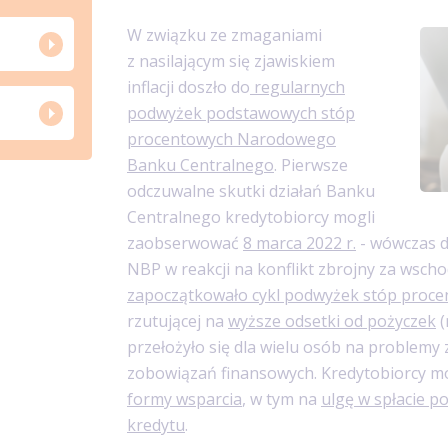
W związku ze zmaganiami
z nasilającym się zjawiskiem
inflacji doszło do
regularnych
podwyżek podstawowych stóp
procentowych Narodowego
Banku Centralnego
. Pierwsze
odczuwalne skutki działań Banku
Centralnego kredytobiorcy mogli
zaobserwować
8 marca 2022 r.
- wówczas d
NBP w reakcji na konflikt zbrojny za wsch
zapoczątkowało cykl podwyżek stóp proc
rzutującej na
wyższe odsetki od pożyczek
(
przełożyło się dla wielu osób na problemy
zobowiązań finansowych. Kredytobiorcy mo
formy wsparcia
, w tym na
ulgę w spłacie p
kredytu
.