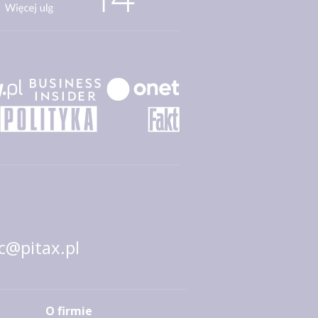
@pitax.pl
O firmie