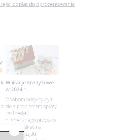
części dopłat do oprocentowania
ek
Wakacje kredytowe
w 2024 r.
Osobom borykającym
do
się z problemem spłaty
rat kredytu
hipotecznego przyszło
ch
długo czekać na
decyzję rządu