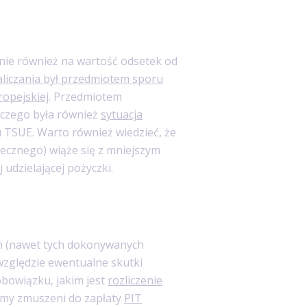
ie również na wartość odsetek od
liczania był przedmiotem sporu
ropejskiej
. Przedmiotem
czego była również
sytuacja
iu TSUE. Warto również wiedzieć, że
ecznego) wiąże się z mniejszym
udzielającej pożyczki.
h (nawet tych dokonywanych
 względzie ewentualne skutki
obowiązku, jakim jest
rozliczenie
iemy zmuszeni do zapłaty
PIT