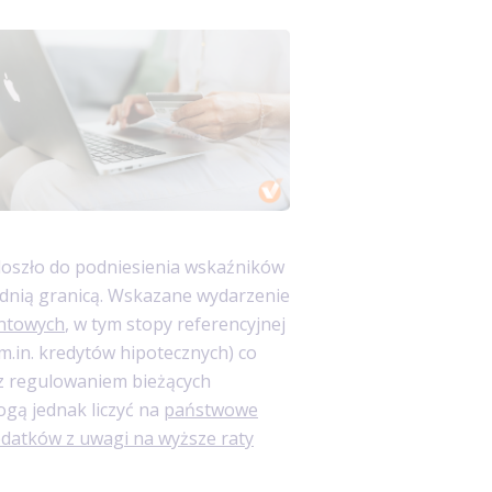
oszło do podniesienia wskaźników
odnią granicą. Wskazane wydarzenie
entowych
, w tym stopy referencyjnej
m.in. kredytów hipotecznych) co
 z regulowaniem bieżących
gą jednak liczyć na
państwowe
odatków z uwagi na wyższe raty