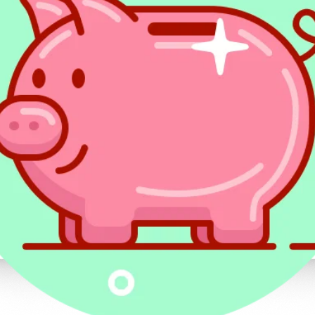
przedterminowej spłaty
finansowej
kredytu bądź pożyczki.
przedsiębiorcom...
Tak wynika ze
stanowiska
wyrażonego...
Stopy procentowe
Państwowe formy
w górę od 8 marca
wsparcia
2022 r.
kredytobiorców
Ogłoszona w dniu 8
6 kwietnia 2022 roku
marca 2022 r.
doszło do historyczn
podwyżka stóp
podwyżki stóp
procentowych stanowi
procentowych NBP.
dopiero początek
Aktualna wysokość
działań ze strony Rady
stopy referencyjnej
Polityki Pieniężnej.
osiągnęła najwyższy