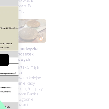
w sprawie wakacji
kredytowych. Po
znacznym...
Kolejna podwyżka
stawki odsetek
e
podatkowych
Na czwartek 5 maja
2022 roku
ów
zaplanowano kolejne
posiedzenie Rady
Polityki Pieniężnej przy
Narodowym Banku
Polskim. Zgodnie
ci
z prognozami