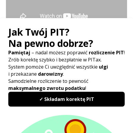
Ulga prorodzinna - wysokość
Wysokość przysługującej nam ulgi zależy od liczby
posiadanych dzieci.
Ulga na dziecko przysługuje
obojgu małżonkom łącznie, a jej wysokość
determinowana jest przez liczbę posiadanych
dzieci:
jedno dziecko
– miesięczna ulga wynosi 92,67 zł
(ulga roczna to 1112,04 zł). Ulga przysługuje
podatnikowi rozliczającemu się indywidualnie, jeśli