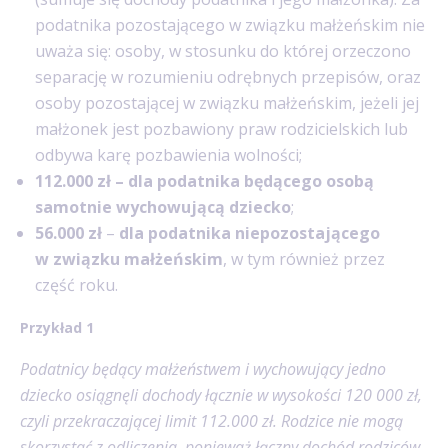
podatnika pozostającego w związku małżeńskim nie
uważa się: osoby, w stosunku do której orzeczono
separację w rozumieniu odrębnych przepisów, oraz
osoby pozostającej w związku małżeńskim, jeżeli jej
małżonek jest pozbawiony praw rodzicielskich lub
odbywa karę pozbawienia wolności;
112.000 zł –
dla podatnika będącego osobą
samotnie wychowującą dziecko
;
56.000 zł
–
dla podatnika niepozostającego
w związku małżeńskim
, w tym również przez
część roku.
Przykład 1
Podatnicy będący małżeństwem i wychowujący jedno
dziecko osiągnęli dochody łącznie w wysokości 120 000 zł,
czyli przekraczającej limit 112.000 zł. Rodzice nie mogą
skorzystać z odliczenia, ponieważ łączny dochód rodziców