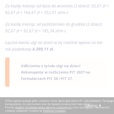
Za każdy miesiąc od lipca do września (3 dzieci): 92,67 zł +
92,67 zł + 166,67 zł = 352,01 zł/m-c
Za każdy miesiąc od października do grudnia (2 dzieci):
92,67 zł + 92,67 zł = 185,34 zł/m-c
Łączna kwota ulgi na dzieci w tej rodzinie wynosi za ten
rok podatkowy
4.399,11 zł.
Odliczenia z tytułu ulgi na dzieci
dokonujemy w rozliczeniu PIT 2027 na
formularzach PIT 36 i PIT 37.
PITax wykorzystuje pliki cookies i inne dane (jak adres IP i identyfikator Twojego
Dokumentowanie ulgi na dziecko
komputera), co jest konieczne do świadczenia przez nas usług.
zamknij
Poznaj
Zasady przetwarzania danych osobowych
oraz szczegóły i możliwości
zmiany ustawień cookies w
Polityce Cookies
.