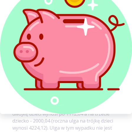
jego dochód nie przekroczył 56 000 zł. W przypadku
rozliczenia łącznego z małżonkiem – limit stanowi
kwota 112 000 zł. Do dochodu w tych
okolicznościach wlicza się także dochody
z papierów wartościowych i kapitałów pieniężnych
oraz z działalności gospodarczej opodatkowanej
liniowo.
dwoje dzieci
– miesięczna ulga wynosi po 92,67 zł
na każde dziecko (czyli razem 185,34 zł); ulga w skali
rocznej wynosi po 1112,04 zł na każde dziecko (czyli
roczna ulga na dwójkę dzieci to 2224,08 zł).
Dochody rodziców nie mają w tym wypadku wpływu
na prawo do ulgi.
troje dzieci
– miesięczna ulga na pierwszą dwójkę
dzieci wynosi po 92,67 zł a na trzecie dziecko 166,67
(razem 352,01 zł); ulga w skali rocznej na pierwszą
dwójkę dzieci wynosi po 1112,04 a na trzecie
dziecko - 2000,04 (roczna ulga na trójkę dzieci
wynosi 4224,12). Ulga w tym wypadku nie jest