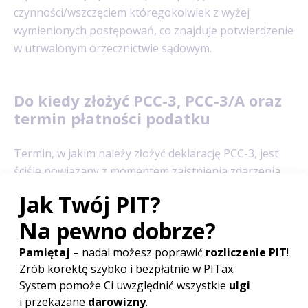
czynności/wszczęciem któregokolwiek z wyżej
wymienionych postępowań, co znajduje potwierdzenie
w utrwalonym orzecznictwie sądowym.
Do kiedy złożyć PCC-3, PCC-3/A oraz
termin płatności podatku
Termin, w jakim należy złożyć deklarację PCC-3, jest
ściśle powiązany z momentem zaistnienia zdarzenia
opodatkowanego PCC i wynosi
14 dni od podjęcia
czynności cywilnoprawnej
. Szczególnego
podkreślenia wymaga, że osoba, na której ciąży
obowiązek rozliczenia oraz zapłaty podatku jest
zobowiązana do złożenia deklaracji oraz wynikającego
z niej podatku bez wezwania organu podatkowego.
Wyjątek tutaj stanowią tylko deklaracje zbiorcze