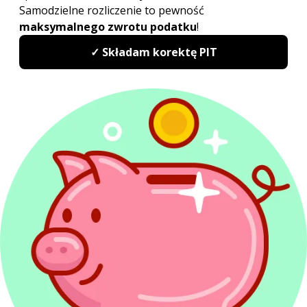
składane za dany miesiąc – jednakże są one rozliczane
na odrębnym druku PCC-4 – oraz sytuacja, w której
podatek ten jest pobierany przez płatnika.
Płatnikami podatku od czynności
cywilnoprawnych są wyłącznie notariusze.
PCC-3, PCC-3/A po terminie
Niezłożenie deklaracji PCC-3 bądź PCC-3/A w terminie
14 dni naraża nas na odpowiedzialność karno-
skarbową, gdyż niedopełnienie tego typu obowiązków
stanowi wykroczenie skarbowe, które jest zagrożone
karą grzywny ściśle powiązaną z kwotą minimalnego
wynagrodzenia za pracę. Kara grzywny może być
bowiem wymierzona w wysokości od 1/10 do
dwudziestokrotności płacy minimalnej.