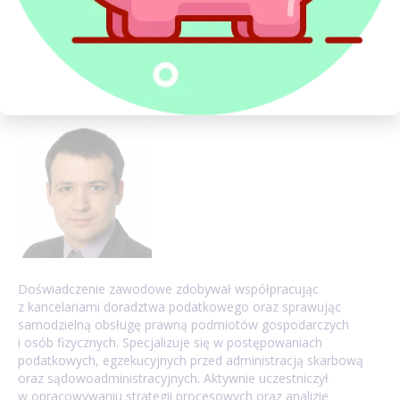
O Autorze:
Mateusz Musiał
Specjalista ds. postępowań sądowo-administracyjnych
mateusz.musial@pitax.pl
Doświadczenie zawodowe zdobywał współpracując
z kancelariami doradztwa podatkowego oraz sprawując
samodzielną obsługę prawną podmiotów gospodarczych
i osób fizycznych. Specjalizuje się w postępowaniach
podatkowych, egzekucyjnych przed administracją skarbową
oraz sądowoadministracyjnych. Aktywnie uczestniczył
w opracowywaniu strategii procesowych oraz analizie