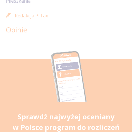
mieszkania
Redakcja PITax
Opinie
Sprawdź najwyżej oceniany
w Polsce program do rozliczeń