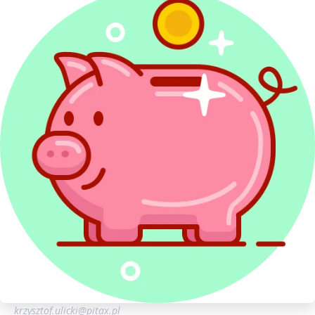
ubezpieczonemu, jak i płatnikowi składek.
Jeśli po dokonaniu zmian przez ZUS w ciągu 3
miesięcy od dnia otrzymania informacji
o ubezpieczeniu przez pracownika, pracownik ten ani
płatnik składek nie złożą do ZUS wniosku o zmianę
decyzji, wówczas informacje wydane przez ZUS
traktuje się jako obowiązujące. W przeciwnym razie, tj.
w wypadku złożenia dotyczącego tej sprawy wniosku
przez osobę ubezpieczoną lub płatnika składek do
ZUS, organ ubezpieczeniowy dokona wszczęcia
postępowania wyjaśniającego, a po jego zakończeniu
wyda decyzję w przedmiotowej sprawie.
O Autorze:
Krzysztof Ulicki
Specjalista ds. podatków i rachunkowości
krzysztof.ulicki@pitax.pl