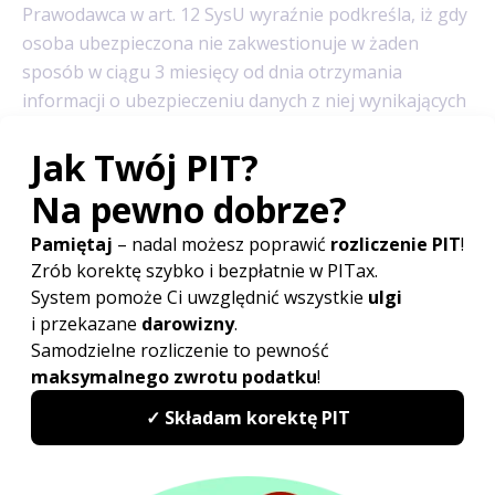
Prawodawca w art. 12 SysU wyraźnie podkreśla, iż gdy
osoba ubezpieczona nie zakwestionuje w żaden
sposób w ciągu 3 miesięcy od dnia otrzymania
informacji o ubezpieczeniu danych z niej wynikających
(dotyczących imiennych raportów miesięcznych
składanych przez płatnika składek), wówczas wydana
pracownikowi informacja zostaje uznana za zgodna ze
stanem rzeczywistym.
Istnieje również możliwość, że to nie pracownik a ZUS
zakwestionuje dane o wysokości składek na
ubezpieczenia społeczne i zdrowotne wynikające
z imiennych raportów miesięcznych. W takim
przypadku, gdy ZUS zakwestionuje wydaną przez
płatnika informację o osobie ubezpieczonej i dokona
jej zmiany – przekaże zawiadomienie o dokonanych
zmianach zarówno zainteresowanemu