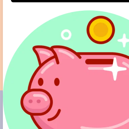
Sprawdź najwyżej oceniany
w Polsce program do rozliczeń
PIT
PITax Twoje rozliczenie PIT to wygodny, szybki
i darmowy sposób na Twoje PITy.
Rozlicz PIT Online