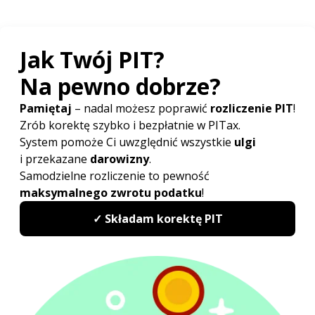
Sprawdź najwyżej oceniany
w Polsce program do rozliczeń
PIT
PITax Twoje rozliczenie PIT to wygodny, szybki
i darmowy sposób na Twoje PITy.
Rozlicz PIT Online