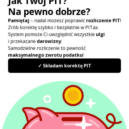
Sprawdź najwyżej oceniany
w Polsce program do rozliczeń
PIT
PITax Twoje rozliczenie PIT to wygodny, szybki
i darmowy sposób na Twoje PITy.
Rozlicz PIT Online