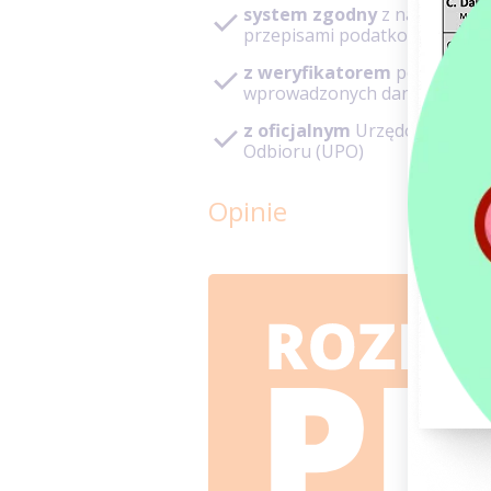
system zgodny
z najnowszy
przepisami podatkowymi
z weryfikatorem
poprawnoś
wprowadzonych danych
z oficjalnym
Urzędowym Poś
Odbioru (UPO)
Opinie