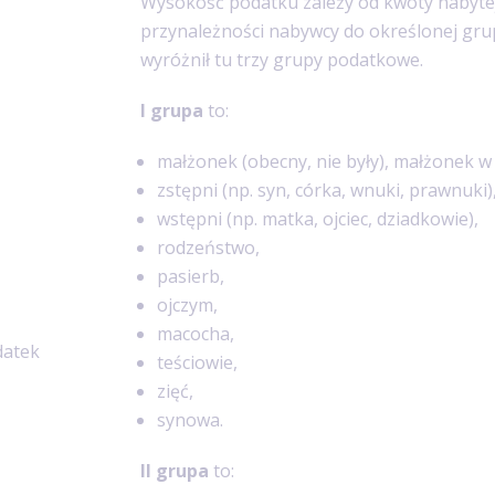
Wysokość podatku zależy od kwoty nabyte
przynależności nabywcy do określonej gr
wyróżnił tu trzy grupy podatkowe.
I grupa
to:
małżonek (obecny, nie były), małżonek w 
zstępni (np. syn, córka, wnuki, prawnuki)
wstępni (np. matka, ojciec, dziadkowie),
rodzeństwo,
pasierb,
ojczym,
macocha,
datek
teściowie,
zięć,
synowa.
II grupa
to: