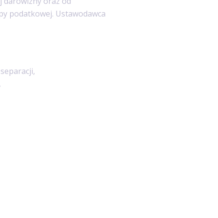
j darowizny oraz od
upy podatkowej. Ustawodawca
separacji,
,