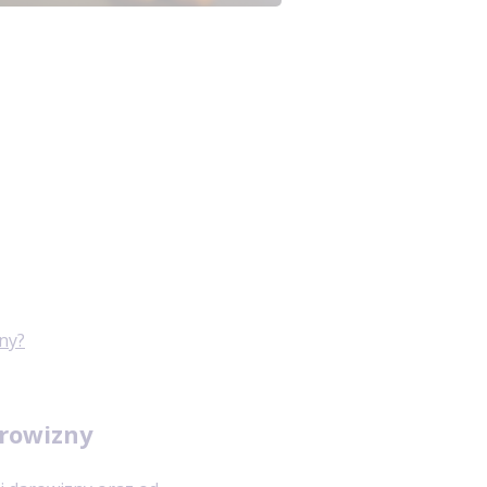
ny?
rowizny