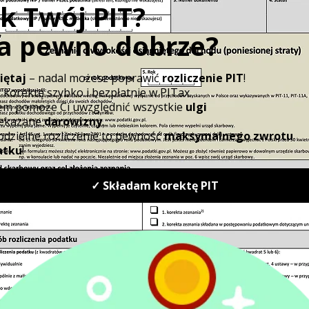
Stawki podatku do zapłacen
Wysokość podatku w grupie I
Kwota nadwyżki do 10 278 zł – podatek wy
zwolnieniem.
Kwota nadwyżki od 10 278 zł do 20 556 zł –
nadwyżki ponad 10 278 zł.
Kwota nadwyżki powyżej 20 556 zł – podate
nadwyżki
ponad 20 556 zł.
Wysokość podatku w grupie II
Kwota nadwyżki do 10 278 zł - podatek wyn
zwolnieniem.
powiadamy
datek
Kwota nadwyżki pomiędzy 10 278 zł a 20 556