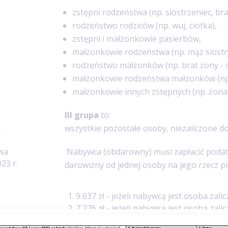
zstępni rodzeństwa (np. siostrzeniec, br
rodzeństwo rodziców (np. wuj, ciotka),
zstępni i małżonkowie pasierbów,
małżonkowie rodzeństwa (np. mąż siostr
rodzeństwo małżonków (np. brat żony - 
małżonkowie rodzeństwa małżonków (np.
małżonkowie innych zstępnych (np. żona
III grupa
to:
wszystkie pozostałe osoby, niezaliczone d
T
wa
Nabywca (obdarowny) musi zapłacić podate
23 r.
darowizny od jednej osoby na jego rzecz pr
S
9 637 zł - jeżeli nabywcą jest osoba zal
u
7 276 zł - jeżeli nabywcą jest osoba zal
4 902 zł - jeżeli nabywcą jest osoba zal