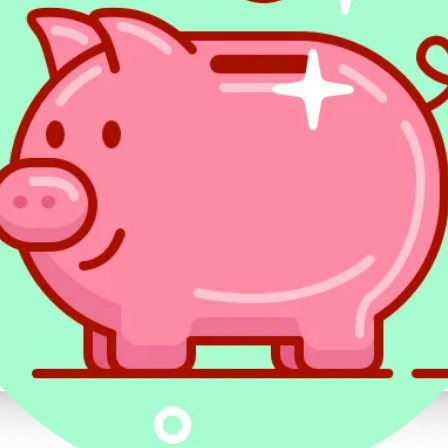
9% od nadwyżki ponad 10 278 zł.
mi
Kwota nadwyżki od 20 556 zł – podatek wyn
ponad 20556 zł.
ci
Wysokość podatku w grupie III
wiadczeniem
Kwota nadwyżki do 10 278 zł – podatek wy
zwolnieniem.
Kwota nadwyżki od 10 278 zł do 20 556 zł –
ponad 10 278 zł.
Kwota nadwyżki powyżej 20 556 zł – 2 877,
566 zł.
Obliczenie
podatku od darowizny
- przy
PRZYKŁAD 1.
Dostaliśmy darowiznę od teściowej w wysokośc
powinniśmy zapłacić?