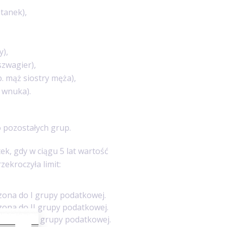
atanek),
y),
szwagier),
 mąż siostry męża),
 wnuka).
o pozostałych grup.
k, gdy w ciągu 5 lat wartość
zekroczyła limit:
iczona do I grupy podatkowej.
iczona do II grupy podatkowej.
iczona do III grupy podatkowej.