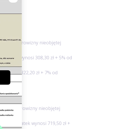
ia
nosi 3% darowizny nieobjętej
 podatek wynosi 308,30 zł + 5% od
k wynosi 822,20 zł + 7% od
osi 7% darowizny nieobjętej
 zł – podatek wynosi 719,50 zł +