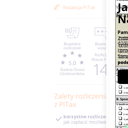
Redakcja PITax
Zalety rozliczenia PIT
z PITax
korzystne rozliczenie
– pod
jak zapłacić możliwie niski po