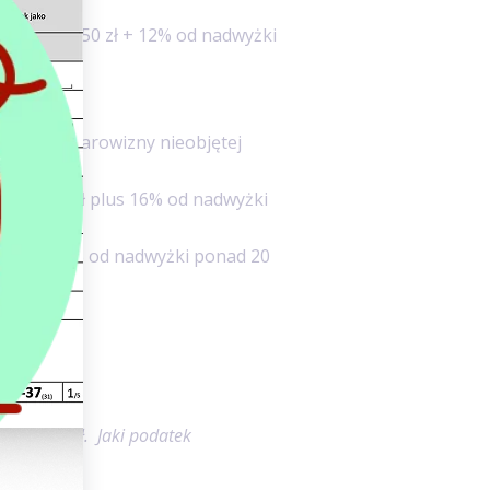
osi 1 644,50 zł + 12% od nadwyżki
nosi 12% darowizny nieobjętej
 1 233,40 zł plus 16% od nadwyżki
90 zł + 20% od nadwyżki ponad 20
kłady
i 18 000 zł. Jaki podatek