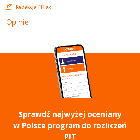
Redakcja PITax
Opinie
Sprawdź najwyżej oceniany
w Polsce program do rozliczeń
PIT