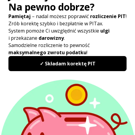
Sprawdź najwyżej oceniany
w Polsce program do rozliczeń
PIT
PITax Twoje rozliczenie PIT to wygodny, szybki
i darmowy sposób na Twoje PITy.
Rozlicz PIT Online