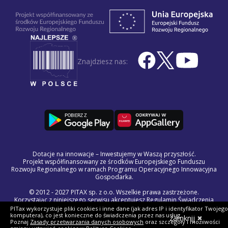
Znajdziesz nas:
Dotacje na innowacje – Inwestujemy w Waszą przyszłość.
Projekt współfinansowany ze środków Europejskiego Funduszu
Rozwoju Regionalnego w ramach Programu Operacyjnego Innowacyjna
Gospodarka.
© 2012 - 2027 PITAX sp. z o.o. Wszelkie prawa zastrzeżone.
Korzystając z niniejszego serwisu akceptujesz
Regulamin Świadczenia
Usług Drogą Elektroniczną, politykę przetwarzania danych osobowych
PITax wykorzystuje pliki cookies i inne dane (jak adres IP i identyfikator Twojego
oraz politykę plików cookie »
komputera), co jest konieczne do świadczenia przez nas usług.
zamknij
Poznaj
Zasady przetwarzania danych osobowych
oraz szczegóły i możliwości