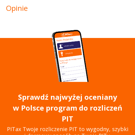
Opinie
Sprawdź najwyżej oceniany
w Polsce program do rozliczeń
PIT
PITax Twoje rozliczenie PIT to wygodny, szybki