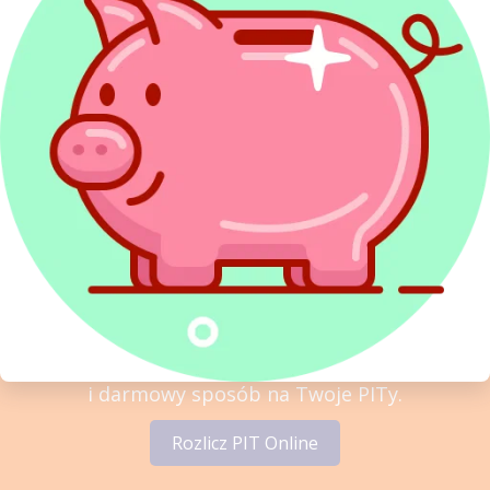
Sprawdź najwyżej oceniany
w Polsce program do rozliczeń
PIT
PITax Twoje rozliczenie PIT to wygodny, szybki
i darmowy sposób na Twoje PITy.
Rozlicz PIT Online