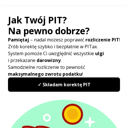
Powiązane artykuły
Ulga prorodzinna w 2027
Do kiedy PIT 2027?
Kwota wolna od podatku 2027
Druki PIT 2027
Rozliczenie PIT Wspólnie z małżonkiem
Odliczanie straty w PIT
Redakcja PITax
Opinie