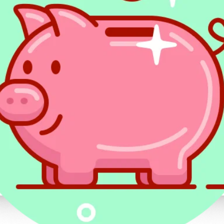
korzystać?
Zgodnie z przepisami kasy fiskalne w sma
rejestracji sprzedaży usług transportowyc
taksówek, transportu kolejowego, morskieg
Z powodzeniem może z tej alternatywy sko
branża hotelarska,
gastronomiczna, a w szczególności restau
catering.
To zaawansowane rozwiązanie technologic
branży związanej ze sprzedażą węgla, bryk
wytwarzanych z węgla i przeznaczonych do
Wejście przepisów dotyczący
fiskalnych w życie