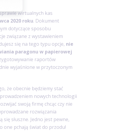
sprawie wirtualnych kas
rwca 2020 roku
. Dokument
znym dotyczące sposobu
acje związane z wystawieniem
ujesz się na tego typu opcje,
nie
wiania paragonu w papierowej
przygotowywanie raportów
ładnie wyjaśnione w przytoczonym
go, że obecnie będziemy stać
wprowadzeniem nowych technologii
ozwijać swoją firmę chcąc czy nie
 wprowadzane rozwiązania
ą się słuszne. Jedno jest pewne,
o one pchają świat do przodu!