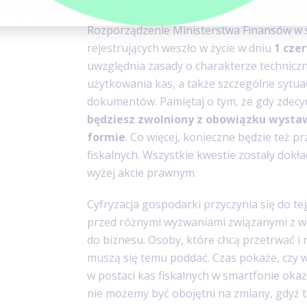
Rozporządzenie Ministerstwa Finansów w 
rejestrujących weszło w życie w dniu
1 cze
uwzględnia zasady o charakterze technic
użytkowania kas, a także szczególne sytu
dokumentów. Pamiętaj o tym, że gdy zdecyd
będziesz zwolniony z obowiązku wysta
formie
. Co więcej, konieczne będzie też 
fiskalnych. Wszystkie kwestie zostały dok
wyżej akcie prawnym.
Cyfryzacja gospodarki przyczynia się do te
przed różnymi wyzwaniami związanymi z 
do biznesu. Osoby, które chcą przetrwać i r
muszą się temu poddać. Czas pokaże, czy
w postaci kas fiskalnych w smartfonie okaż
nie możemy być obojętni na zmiany, gdyż t