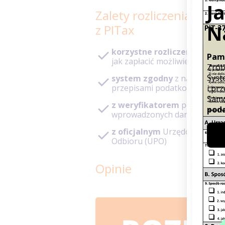
Zalety rozliczenia PIT
z PITax
korzystne rozliczenie
– pod
jak zapłacić możliwie niski po
system zgodny
z najnowszy
przepisami podatkowymi
z weryfikatorem
poprawnoś
wprowadzonych danych
z oficjalnym
Urzędowym Poś
Odbioru (UPO)
Opinie