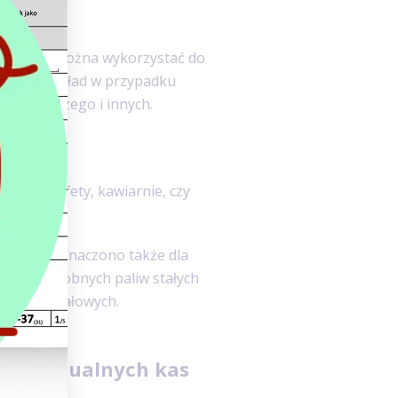
rtfonach można wykorzystać do
h, na przykład w przypadku
o, lotniczego i innych.
rzystać:
racje, bufety, kawiarnie, czy
zne przeznaczono także dla
ietu i podobnych paliw stałych
 celów opałowych.
ch wirtualnych kas