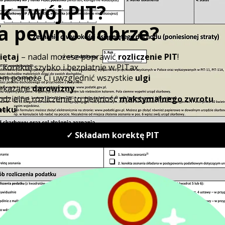
chodzi o kwestię związaną z bezpieczeńst
Podczas procesu rejestracji sprzedaży
prz
fiskalnych będzie generowany paragon 
identyfikator
. Będzie on wyliczany z zas
powiadamy
kryptograficznych. Dlatego jakiekolwiek ni
datek
skończą się przerwaniem łańcucha dokumen
mi
inteligencja przyczyni się do natychmiast
urząd skarbowy
.
ci
Ponadto
kasy fiskalne w smartfonach p
przekazywania dokumentów fiskalnych
wiadczeniem
obawiać się problemów, gdy dojdzie do prz
możliwość prowadzenia sprzedaży w trybie o
trwało dłużej niż 15 minut. Po upływie te
zalogowanie się do systemu.
Wirtualne kasy fiskalne - ki