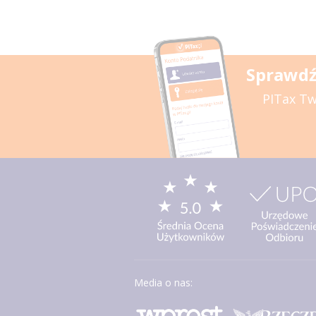
Sprawdź
PITax Tw
Media o nas: