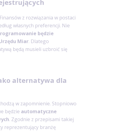
ejestrujących
Finansów z rozwiązania w postaci
dług własnych preferencji. Nie
rogramowanie będzie
Urzędu Miar
. Dlatego
atywą będą musieli uzbroić się
jako alternatywa dla
dchodzą w zapomnienie. Stopniowo
iwe będzie
automatyczne
wych
. Zgodnie z przepisami takiej
cy reprezentujący branżę