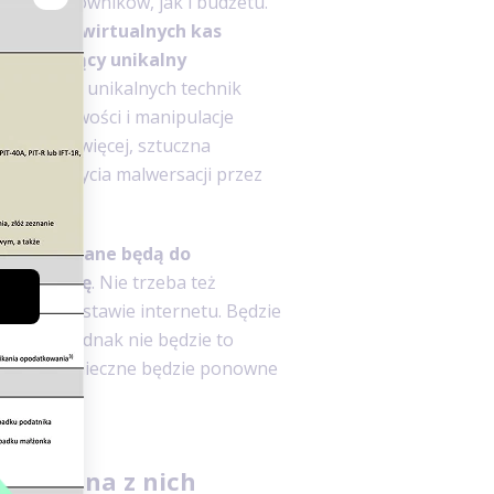
wem użytkowników, jak i budżetu.
y pomocy wirtualnych kas
zawierający unikalny
tosowaniem unikalnych technik
eprawidłowości i manipulacje
tów. Co więcej, sztuczna
owego wykrycia malwersacji przez
rzystosowane będą do
 co minutę
. Nie trzeba też
erwy w dostawie internetu. Będzie
ffline. Jednak nie będzie to
go czasu konieczne będzie ponowne
edy można z nich