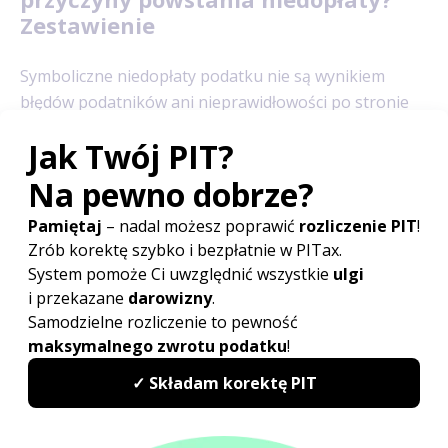
Zestawienie
Symboliczne niedopłaty podatku nie są wynikiem
błędów podatników ani nieprawidłowości po stronie
administracji skarbowej. Najczęściej stanowią one
konsekwencję sposobu funkcjonowania systemu
podatkowego.
Do najważniejszych czynników powodujących
powstawanie niewielkich niedopłat w rozliczeniu PIT
należą przede wszystkim:
odrębne obliczanie zaliczek
przez
poszczególnych płatników,
sumowanie dochodów
dopiero w zeznaniu
rocznym,
zasady zaokrągleń
wynikające z art. 63 Ordynacji