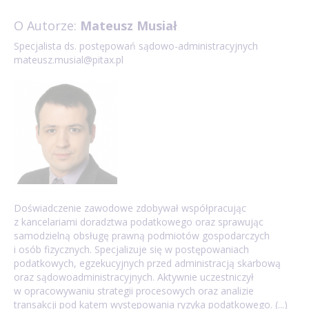
Choć koszty egzekucyjne takiej kwoty przewyższają jej
Każdą niedopłatę, niezależnie od jej wysokości,
finalnego zobowiązania o symboliczną złotówkę lub
wartość, formalnie pozostaje ona zaległością
O Autorze:
Mateusz Musiał
wpłacamy na swój indywidualny mikrorachunek
dwie.
podatkową, którą należy wpłacić, aby zamknąć rok
podatkowy. Numer tego konta można wygenerować
Specjalista ds. postępowań sądowo-administracyjnych
podatkowy „na zero”.
mateusz.musial@pitax.pl
na stronie rządowej (podając numer PESEL lub NIP),
a przelewu można dokonać online, co jest najszybszą
i najwygodniejszą formą uniknięcia ewentualnych
monitów z urzędu.
Doświadczenie zawodowe zdobywał współpracując
z kancelariami doradztwa podatkowego oraz sprawując
samodzielną obsługę prawną podmiotów gospodarczych
i osób fizycznych. Specjalizuje się w postępowaniach
podatkowych, egzekucyjnych przed administracją skarbową
oraz sądowoadministracyjnych. Aktywnie uczestniczył
w opracowywaniu strategii procesowych oraz analizie
transakcji pod kątem występowania ryzyka podatkowego. (...)