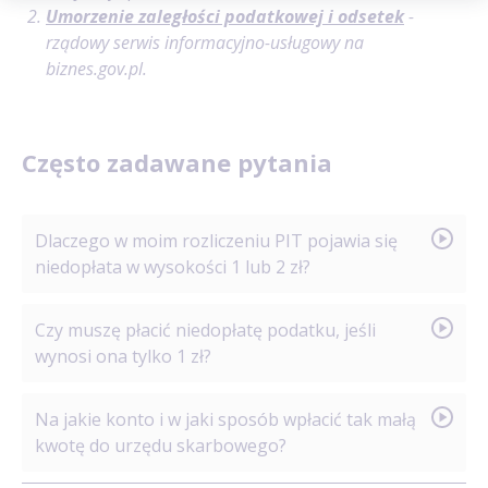
Umorzenie zaległości podatkowej i odsetek
-
rządowy serwis informacyjno-usługowy na
biznes.gov.pl.
Często zadawane pytania
Dlaczego w moim rozliczeniu PIT pojawia się
niedopłata w wysokości 1 lub 2 zł?
Najczęstszą przyczyną są zasady zaokrąglania
Czy muszę płacić niedopłatę podatku, jeśli
podstawy opodatkowania i samego podatku do
wynosi ona tylko 1 zł?
pełnych złotych. Wynika to z faktu, że suma zaliczek
pobieranych miesięcznie przez pracodawcę
Tak, polskie przepisy nie określają kwoty minimalnej,
Na jakie konto i w jaki sposób wpłacić tak małą
(obliczanych z dokładnością do groszy) po
poniżej której dług jest darowany – każdą niedopłatę
kwotę do urzędu skarbowego?
zsumowaniu w deklaracji rocznej i zaokrągleniu
wykazaną w zeznaniu rocznym należy uregulować.
według reguł matematycznych może różnić się od