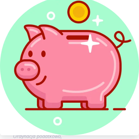
podatkowej,
wielokrotne stosowanie kwoty zmniejszającej
podatek.
Choć dopłata w wysokości kilku złotych nie stanowi
realnego obciążenia finansowego, dla wielu
podatników jest symbolem skomplikowania systemu
podatkowego. Pokazuje bowiem, że nawet drobne
elementy konstrukcji przepisów mogą prowadzić do
zaskakujących rezultatów w rocznym rozliczeniu PIT.
Źródła:
art. 51 § 1, art. 63 § 1 ustawy z dnia 29 sierpnia 1997 r.
Ordynacja podatkowa,