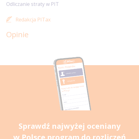
Odliczanie straty w PIT
Redakcja PITax
Opinie
Sprawdź najwyżej oceniany
w Polsce program do rozliczeń