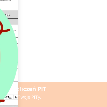
do rozliczeń PIT
posób na Twoje PITy.