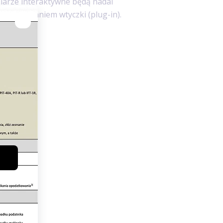
larze interaktywne będą nadal
ykorzystaniem wtyczki (plug-in).