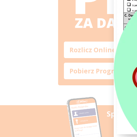
Rozlicz Online
Pobierz Program
Sprawdź
PITax Tw