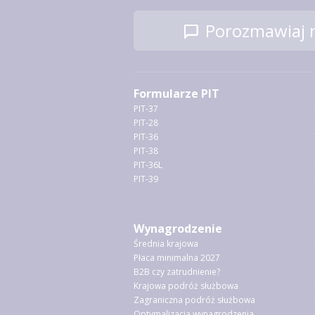
Porozmawiaj n
Formularze PIT
PIT-37
PIT-28
PIT-36
PIT-38
PIT-36L
PIT-39
Wynagrodzenie
Średnia krajowa
Płaca minimalna 2027
B2B czy zatrudnienie?
Krajowa podróż służbowa
Zagraniczna podróż służbowa
Optymalizacja wynagrodzenia