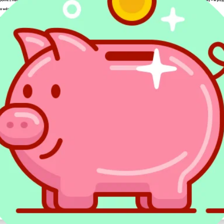
 najwyżej oceniany w Polsce program 
oje rozliczenie PIT to wygodny, szybki i darmowy s