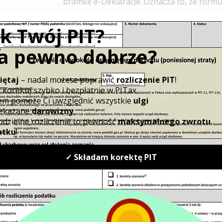
bramkę e-Deklaracje. Oznacza to, że formu
udostępniane i będzie je można wysyłać z w
nkiem