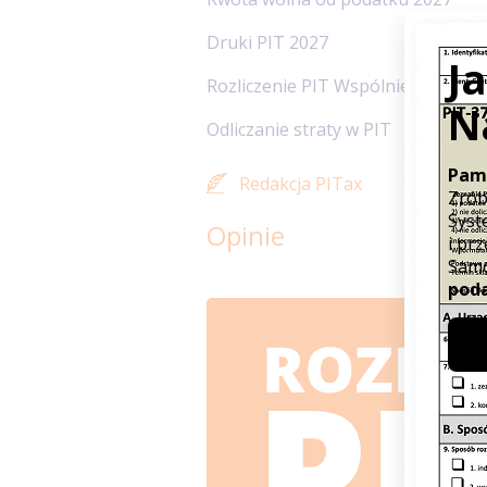
Druki PIT 2027
Rozliczenie PIT Wspólnie z małżo
Odliczanie straty w PIT
Redakcja PITax
Opinie