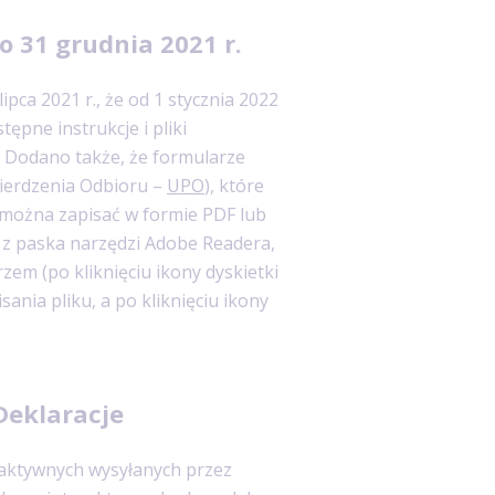
o 31 grudnia 2021 r.
ca 2021 r., że od 1 stycznia 2022
tępne instrukcje i pliki
p. Dodano także, że formularze
ierdzenia Odbioru –
UPO
), które
, można zapisać w formie PDF lub
 z paska narzędzi Adobe Readera,
em (po kliknięciu ikony dyskietki
ania pliku, a po kliknięciu ikony
Deklaracje
raktywnych wysyłanych przez