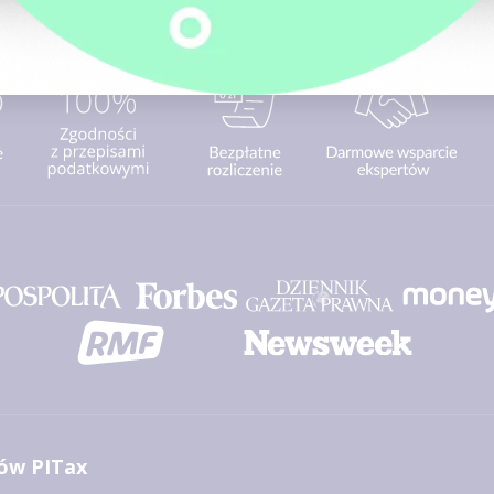
Rozlicz PIT Online
ów PITax