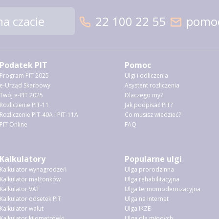
a czacie
22 100 22 55
pomoc
Podatek PIT
Pomoc
Program PIT 2025
Ulgi i odliczenia
e-Urząd Skarbowy
Asystent rozliczenia
Twój e-PIT 2025
Dlaczego my?
Rozliczenie PIT-11
Jak podpisać PIT?
Rozliczenie PIT-40A i PIT-11A
Co musisz wiedzieć?
PIT Online
FAQ
Kalkulatory
Popularne ulgi
Kalkulator wynagrodzeń
Ulga prorodzinna
Kalkulator małżonków
Ulga rehabilitacyjna
Kalkulator VAT
Ulga termomodernizacyjna
Kalkulator odsetek PIT
Ulga na internet
Kalkulator walut
Ulga IKZE
Kalkulator kilometrówki
Ulga dla młodych