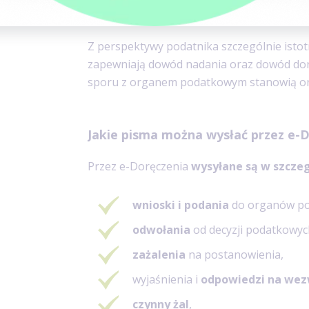
i znajduje się w publicznej Bazie Adresów E
Z perspektywy podatnika szczególnie istotn
zapewniają dowód nadania oraz dowód dor
sporu z organem podatkowym stanowią on
Jakie pisma można wysłać przez e-
Przez e-Doręczenia
wysyłane są w szczeg
wnioski i podania
do organów po
odwołania
od decyzji podatkowyc
zażalenia
na postanowienia,
wyjaśnienia i
odpowiedzi na wez
czynny żal
,