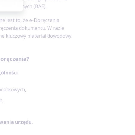
lektronicznych (BAE).
e jest to, że e-Doręczenia
ęczenia dokumentu. W razie
e kluczowy materiał dowodowy.
Doręczenia?
ólności
:
datkowych,
h,
wania urzędu
,