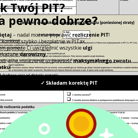
Podstawowy kanał
e-
komunikacji z organ
Doręczenia
administracji
powiadamy
datek
Sprawy podatkowe
mi
e-Urząd
obsługiwane
Skarbowy
w systemie KAS
ci
wiadczeniem
Elektroniczne
e-
deklaracje podatko
Deklaracje
i pliki JPK
Sprawy celne
PUESC
i akcyzowe