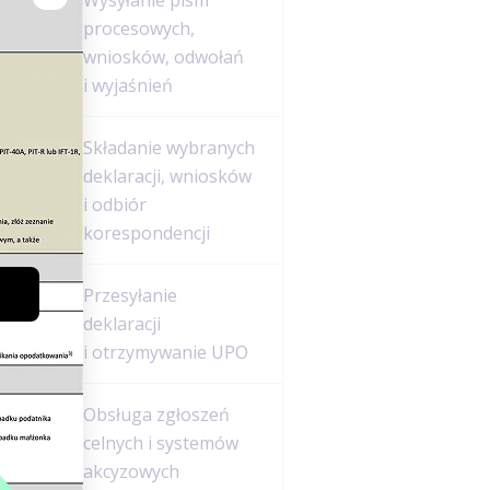
Wysyłanie pism
procesowych,
ami
wniosków, odwołań
i wyjaśnień
Składanie wybranych
deklaracji, wniosków
i odbiór
korespondencji
Przesyłanie
we
deklaracji
i otrzymywanie UPO
Obsługa zgłoszeń
celnych i systemów
akcyzowych