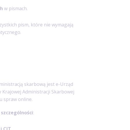
ch
w pismach.
zystkich pism, które nie wymagają
tycznego.
inistracją skarbową jest e-Urząd
y Krajowej Administracji Skarbowej
u spraw online.
szczególności
:
i CIT
,