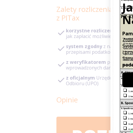
Zalety rozliczenia PIT
z PITax
korzystne rozliczenie
– pod
jak zapłacić możliwie niski po
system zgodny
z najnowszy
przepisami podatkowymi
z weryfikatorem
poprawnoś
wprowadzonych danych
z oficjalnym
Urzędowym Poś
Odbioru (UPO)
Opinie