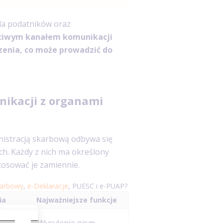
la podatników oraz
ciwym kanałem komunikacji
zenia, co może prowadzić do
nikacji z organami
nistracją skarbową odbywa się
h. Każdy z nich ma określony
tosować je zamiennie.
karbowy
,
e-Deklaracje
, PUESC i e-PUAP?
ia
Najważniejsze funkcje