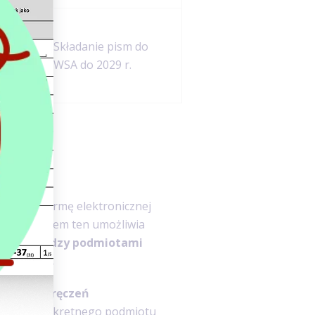
i
Składanie pism do
mi
WSA do 2029 r.
tawową formę elektronicznej
cznej. System ten umożliwia
ych pomiędzy podmiotami
ębiorcami.
res do doręczeń
isany do konkretnego podmiotu