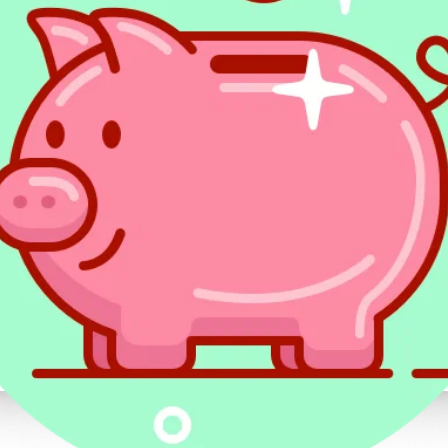
Wyjątkowo – podatk
lokalne oraz
ePUAP
komunikacja z sąda
administracyjnymi
E-Doręczenia
Kiedy stosuje się e-Doręczenia?
Od 2026 roku e-Doręczenia stanowią pods
komunikacji z organami administracji publi
przesyłanie dokumentów elektroniczn
publicznymi a obywatelami lub przedsi
Każdy użytkownik systemu posiada tzw.
ad
elektronicznych (ADE)
, który jest przyp