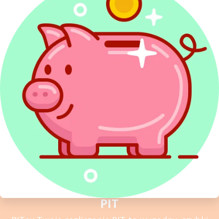
Redakcja PITax
Opinie
Sprawdź najwyżej oceniany
w Polsce program do rozliczeń
PIT