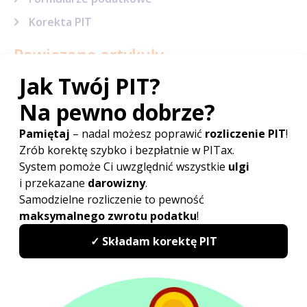
Korekta PIT
Powiązane artykuły
Rozliczenie podatku liniowego - PIT 36L
Składki ZUS 2023
NIP 7
Odliczenie składki zdrowotnej dla
przedsiębiorców
Polski Ład
Zabezpieczenie przyszłego zobowiązania
podatkowego dla podatnika – wyrok WSA
we Wrocławiu