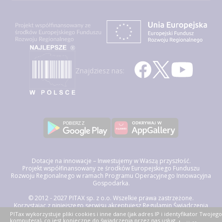
Znajdziesz nas:
Dotacje na innowacje – Inwestujemy w Waszą przyszłość.
Projekt współfinansowany ze środków Europejskiego Funduszu
Rozwoju Regionalnego w ramach Programu Operacyjnego Innowacyjna
Gospodarka.
© 2012 - 2027 PITAX sp. z o.o. Wszelkie prawa zastrzeżone.
Korzystając z niniejszego serwisu akceptujesz
Regulamin Świadczenia
Usług Drogą Elektroniczną, politykę przetwarzania danych osobowych
PITax wykorzystuje pliki cookies i inne dane (jak adres IP i identyfikator Twojego
oraz politykę plików cookie »
komputera), co jest konieczne do świadczenia przez nas usług.