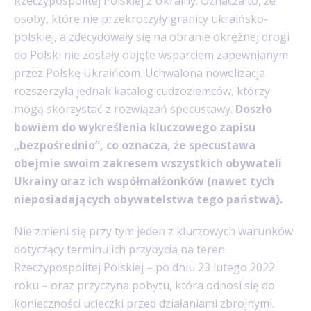
Rzeczypospolitej Polskiej z Ukrainy. Oznacza to, że
osoby, które nie przekroczyły granicy ukraińsko-
polskiej, a zdecydowały się na obranie okrężnej drogi
do Polski nie zostały objęte wsparciem zapewnianym
przez Polskę Ukraińcom. Uchwalona nowelizacja
rozszerzyła jednak katalog cudzoziemców, którzy
mogą skorzystać z rozwiązań specustawy.
Doszło
bowiem do wykreślenia kluczowego zapisu
„bezpośrednio”, co oznacza, że specustawa
obejmie swoim zakresem wszystkich obywateli
Ukrainy oraz ich współmałżonków (nawet tych
nieposiadających obywatelstwa tego państwa).
Nie zmieni się przy tym jeden z kluczowych warunków
dotyczący terminu ich przybycia na teren
Rzeczypospolitej Polskiej – po dniu 23 lutego 2022
roku – oraz przyczyna pobytu, która odnosi się do
konieczności ucieczki przed działaniami zbrojnymi.