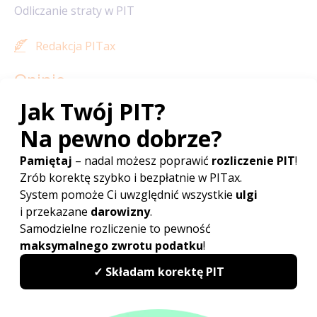
Odliczanie straty w PIT
Redakcja PITax
Opinie
Sprawdź najwyżej oceniany
w Polsce program do rozliczeń