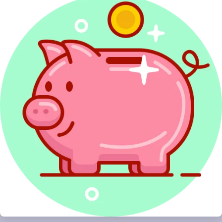
PIT
PITax Twoje rozliczenie PIT to wygodny, szybki
i darmowy sposób na Twoje PITy.
Rozlicz PIT Online