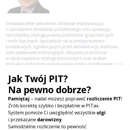
Doświadczenie zawodowe zdobywał współpracując
z kancelariami doradztwa podatkowego oraz sprawując
samodzielną obsługę prawną podmiotów gospodarczych
i osób fizycznych. Specjalizuje się w postępowaniach
podatkowych, egzekucyjnych przed administracją skarbową
oraz sądowoadministracyjnych. Aktywnie uczestniczył
w opracowywaniu strategii procesowych oraz analizie
transakcji pod kątem występowania ryzyka podatkowego. (...)
więcej...
Poradnik
PIT - podstawowe informacje
Ulgi i odliczenia
Etat, zlecenie i dzieło