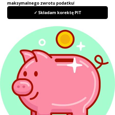
Działalność gospodarcza
ZUS i ubezpieczenia
Emerytury i renty
Dochody z zagranicy
Najem
Kredyty w PIT
Dochody inwestycyjne
Sytuacje podatkowe
Terminy, wskaźniki i stawki
Sprawy urzędowe
Formularze podatkowe
Korekta PIT
Powiązane artykuły