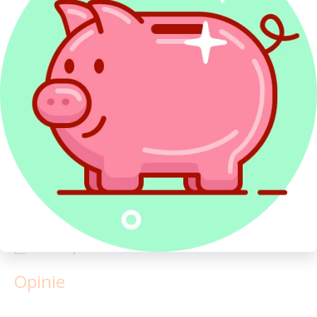
Powiązane artykuły
Druki PIT 2027
Zmiana adresu i PIT
Rozliczenie PIT jako osoba samotnie
wychowująca
Jak złożyć korektę PIT?
PIT przez Internet
Rozliczenie PIT Wspólnie z małżonkiem
Redakcja PITax
Opinie