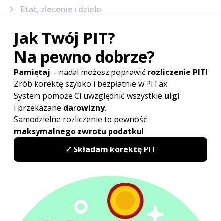
Etat, zlecenie i dzieło
Działalność gospodarcza
ZUS i ubezpieczenia
Emerytury i renty
Dochody z zagranicy
Najem
Kredyty w PIT
Dochody inwestycyjne
Sytuacje podatkowe
Terminy, wskaźniki i stawki
Sprawy urzędowe
Formularze podatkowe
Korekta PIT