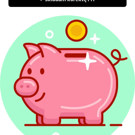
Najem
Kredyty w PIT
Dochody inwestycyjne
Sytuacje podatkowe
Terminy, wskaźniki i stawki
Sprawy urzędowe
Formularze podatkowe
Korekta PIT
Powiązane artykuły
Koszty uzyskania przychodu 2027
Do kiedy PIT 2027?
Kwota wolna od podatku 2027