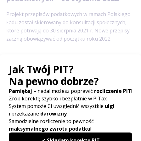
Projekt przepisów podatkowych w ramach Polskiego
Ładu został skierowany do konsultacji społecznych,
które potrwają do 30 sierpnia 2021 r. Nowe przepisy
zaczną obowiązywać od początku roku 2022.
Poradnik
PIT - podstawowe informacje
Ulgi i odliczenia
Etat, zlecenie i dzieło
Działalność gospodarcza
ZUS i ubezpieczenia
Emerytury i renty
Dochody z zagranicy