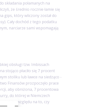
do składania połamanych na
iczyli, że średnio rocznie łamie się
 na gips, który wliczony został do
ssy). Cały dochód z tego podatku
amym, narciarze sami wspomagają
kiej obsługi tzw. Imbissach
a stojąco płaciło się 7 procent
wym stoliku lub ławce na siedząco -
stwo Finansów prozpoczęło prace
rcji, aby obniżona, 7 procentowa
curry, do której w Niemczech
rytki, bez względu na to, czy