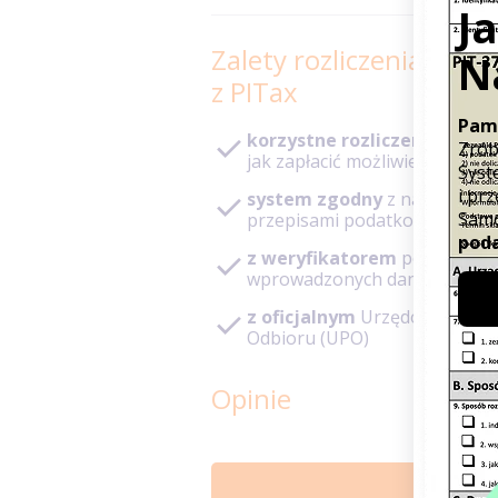
Zalety rozliczenia PIT
z PITax
korzystne rozliczenie
– pod
jak zapłacić możliwie niski po
system zgodny
z najnowszy
przepisami podatkowymi
z weryfikatorem
poprawnoś
wprowadzonych danych
z oficjalnym
Urzędowym Poś
Odbioru (UPO)
Opinie