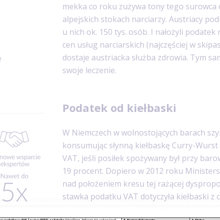
mekka co roku zużywa tony tego surowca 
alpejskich stokach narciarzy. Austriacy podl
u nich ok. 150 tys. osób. I nałożyli podatek
cen usług narciarskich (najczęściej w skipa
dostaje austriacka służba zdrowia. Tym s
e
swoje leczenie.
Podatek od kiełbaski
W Niemczech w wolnostojących barach szyb
konsumując słynną kiełbaskę Curry-Wurst n
VAT, jeśli posiłek spożywany był przy baro
19 procent. Dopiero w 2012 roku Minister
nad położeniem kresu tej rażącej dyspropo
stawka podatku VAT dotyczyła kiełbaski z 
najchętniej zamawia się jeszcze majonez i f