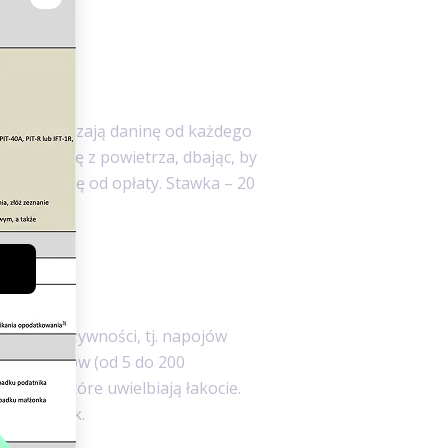
y odprowadzają daninę od każdego
uje sytuację z powietrza, dbając, by
uchylił się od opłaty. Stawka – 20
ości
drowej żywności, tj. napojów
 herbatnikow (od 5 do 200
 dzieci, które uwielbiają łakocie.
e o podatek.