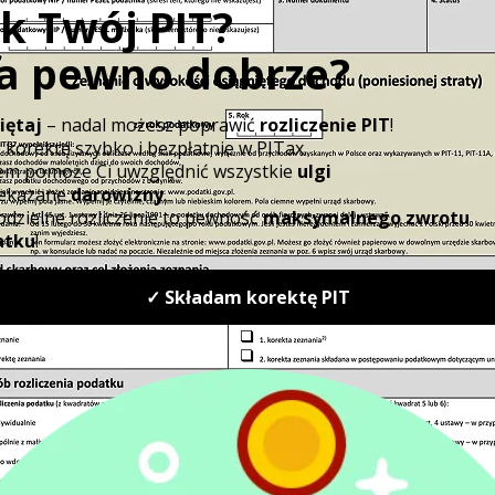
konsument stoi czy siedzi.
Podatek od grillowania
powiadamy
W belgijskim regionie Walonia mieszkańc
datek
przyjęcia z grillem. Fiskus przy tym kontrol
mi
żaden miłośnik gotowania pod chmurką, nie 
euro od każdego posiedzenia.
ci
Podatek od niezdrowej żywn
wiadczeniem
Na Węgrzech wprowadzono podatek od niez
słodzonych, energetyzujących, ciasteczek,
forintow). Ma to służyć zdrowiu, szczególnie
Może zjedzą nieco mniej, jesli będą droższ