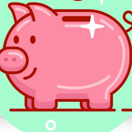
Wprowadzonym kilka lat temu i nadal obo
niedorzecznym jest chicagowski podatek od
mieszkańców przed otyłością, ale... proble
niedokładne informacje o tym, co uważa się 
produkty, które mają w sobie mąkę albo te,
spożyciem. W efekcie, np. część batoników
naliczania podatków, a część nie.
Podatek od słońca, cienia i 
Słońce, deszcz, a nawet cień – podatki pła
podatków znalazł się podatek od słońca f
Balearach. Rocznie płaci go ponad 10 mln p
tax” to obowiązujący w USA podatek od opa
szkodliwości, który nakłada dodatkowo 10%
z solarium.