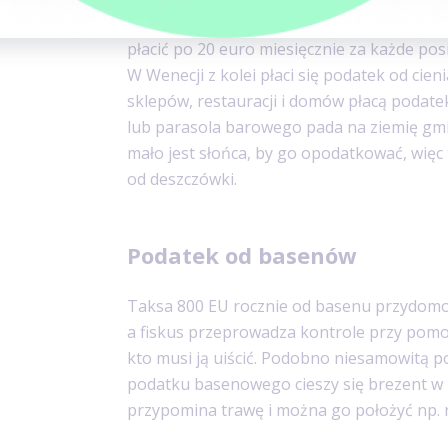
W miasteczku Essen w Niemczech z kolei sa
płacić po 20 euro miesięcznie za każde pos
W Wenecji z kolei płaci się podatek od cieni
sklepów, restauracji i domów płacą podatek 
lub parasola barowego pada na ziemię gmin
mało jest słońca, by go opodatkować, wię
od deszczówki.
Podatek od basenów
Taksa 800 EU rocznie od basenu przydomo
a fiskus przeprowadza kontrole przy pomocy
kto musi ją uiścić. Podobno niesamowitą 
podatku basenowego cieszy się brezent w 
przypomina trawę i można go położyć np. 