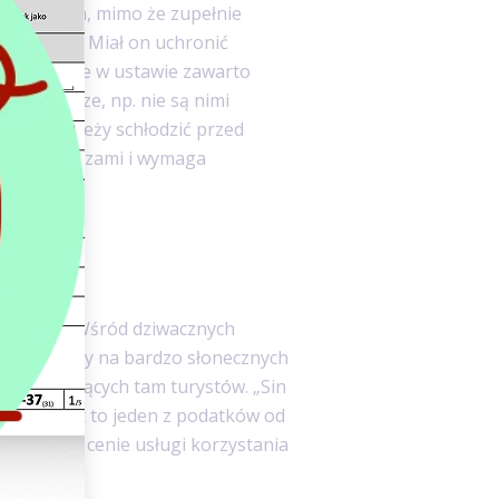
wiązującym, mimo że zupełnie
 słodyczy. Miał on uchronić
mem jest, że w ustawie zawarto
za słodycze, np. nie są nimi
 które należy schłodzić przed
 jest słodyczami i wymaga
deszczu
cić trzeba. Wśród dziwacznych
unkcjonujący na bardzo słonecznych
rzyjeżdżających tam turystów. „Sin
lania. Jest to jeden z podatków od
 opłatę w cenie usługi korzystania