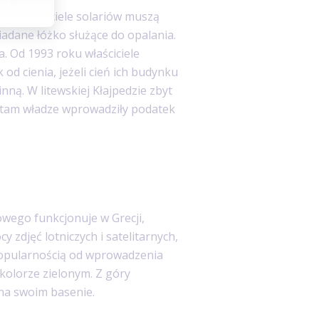
mi właściciele solariów muszą
iadane łóżko służące do opalania.
a. Od 1993 roku właściciele
od cienia, jeżeli cień ich budynku
ną. W litewskiej Kłajpedzie zbyt
c tam władze wprowadziły podatek
wego funkcjonuje w Grecji,
 zdjęć lotniczych i satelitarnych,
popularnością od wprowadzenia
kolorze zielonym. Z góry
na swoim basenie.