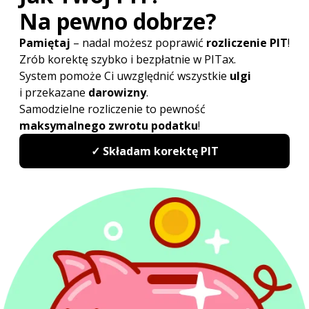
samodzielną obsługę prawną podmiotów gospodarczych
i osób fizycznych. Specjalizuje się w postępowaniach
podatkowych, egzekucyjnych przed administracją skarbową
oraz sądowoadministracyjnych. Aktywnie uczestniczył
w opracowywaniu strategii procesowych oraz analizie
transakcji pod kątem występowania ryzyka podatkowego. (...)
więcej...
Poradnik
PIT - podstawowe informacje
Ulgi i odliczenia
Etat, zlecenie i dzieło
Działalność gospodarcza
ZUS i ubezpieczenia
Emerytury i renty