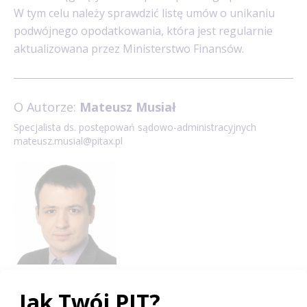
W tym celu należy sprawdzić listę umów o unikaniu
podwójnego opodatkowania, która jest regularnie
aktualizowana przez Ministerstwo Finansów.
O Autorze:
Mateusz Musiał
Specjalista ds. postępowań sądowo-administracyjnych
mateusz.musial@pitax.pl
Doświadczenie zawodowe zdobywał współpracując
z kancelariami doradztwa podatkowego oraz sprawując