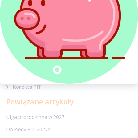
Dochody z zagranicy
Najem
Kredyty w PIT
Dochody inwestycyjne
Sytuacje podatkowe
Terminy, wskaźniki i stawki
Sprawy urzędowe
Formularze podatkowe
Korekta PIT
Powiązane artykuły
Ulga prorodzinna w 2027
Do kiedy PIT 2027?