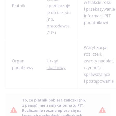
w trakcie roku
Płatnik
i przekazuje
i przekazywanie
je do urzędu
informacji PIT
(np.
podatnikowi
pracodawca,
ZUS)
Weryfikacja
rozliczeń,
Organ
Urząd
zwroty nadpłat,
podatkowy
skarbowy
czynności
sprawdzające
i postępowania
To, że płatnik pobiera zaliczki (np.
z pensji), nie zamyka tematu PIT.
Rozliczenie roczne opiera się na
łącznych dochodach i zaliczkach