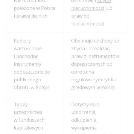
Nieruchomości
dzierżawę i
zbycie
położone w Polsce
nieruchomości
lub
i prawa do nich
praw do
nieruchomości
Papiery
Obejmuje dochody ze
wartościowe
zbycia i z realizacji
i pochodne
praw z instrumentów
instrumenty
dopuszczonych do
dopuszczone do
obrotu na
publicznego
regulowanym rynku
obrotu w Polsce
giełdowym w Polsce
Tytuły
Dotyczy m.in.
uczestnictwa
umorzenia,
w funduszach
odkupienia,
kapitałowych
wykupienia