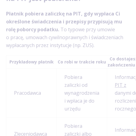
Płatnik pobiera zaliczkę na PIT, gdy wypłaca Ci
określone świadczenia i przepisy przypisują mu
rolę poborcy podatku.
To typowe przy umowie
o pracę, umowach cywilnoprawnych i świadczeniach
wypłacanych przez instytucje (np. ZUS).
Co dostajes
Przykładowy płatnik
Co robi w trakcie roku
zakończeniu
Pobiera
Informac
zaliczki od
PIT z
Pracodawca
wynagrodzenia
danymi d
i wpłaca je do
rozliczen
urzędu
roczneg
Pobiera
Informac
Zleceniodawca
zaliczki albo