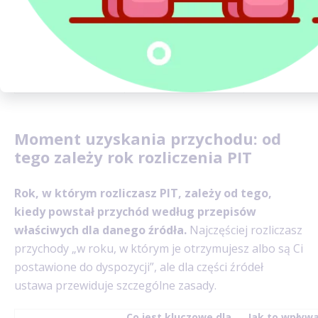
Rozliczenie
sumy
roczne
roczne
dochodów
i wychodzi
i porównujesz
dopłata al
go z zaliczkami
nadpłata
Moment uzyskania przychodu: od
tego zależy rok rozliczenia PIT
Rok, w którym rozliczasz PIT, zależy od tego,
kiedy powstał przychód według przepisów
właściwych dla danego źródła.
Najczęściej rozliczasz
przychody „w roku, w którym je otrzymujesz albo są Ci
postawione do dyspozycji”, ale dla części źródeł
ustawa przewiduje szczególne zasady.
Co jest kluczowe dla
Jak to wpływ