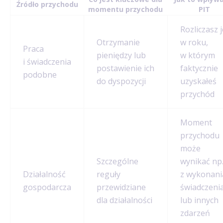
Źródło przychodu
momentu przychodu
PIT
Rozliczasz j
Otrzymanie
w roku,
Praca
pieniędzy lub
w którym
i świadczenia
postawienie ich
faktycznie
podobne
do dyspozycji
uzyskałeś
przychód
Moment
przychodu
może
Szczególne
wynikać np
Działalność
reguły
z wykonani
gospodarcza
przewidziane
świadczeni
dla działalności
lub innych
zdarzeń