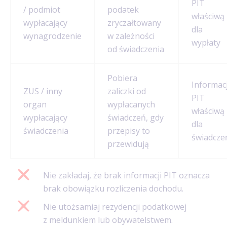
PIT
/ podmiot
podatek
właściwą
wypłacający
zryczałtowany
dla
wynagrodzenie
w zależności
wypłaty
od świadczenia
Pobiera
Informac
ZUS / inny
zaliczki od
PIT
organ
wypłacanych
właściwą
wypłacający
świadczeń, gdy
dla
świadczenia
przepisy to
świadcze
przewidują
Nie zakładaj, że brak informacji PIT oznacza
brak obowiązku rozliczenia dochodu.
Nie utożsamiaj rezydencji podatkowej
z meldunkiem lub obywatelstwem.