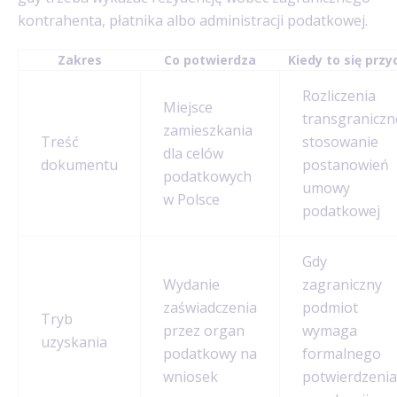
kontrahenta, płatnika albo administracji podatkowej.
Zakres
Co potwierdza
Kiedy to się przy
Rozliczenia
Miejsce
transgraniczn
zamieszkania
Treść
stosowanie
dla celów
dokumentu
postanowień
podatkowych
umowy
w Polsce
podatkowej
Gdy
Wydanie
zagraniczny
zaświadczenia
podmiot
Tryb
przez organ
wymaga
uzyskania
podatkowy na
formalnego
wniosek
potwierdzenia