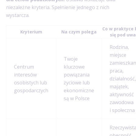
niezależne kryteria. Spełnienie jednego z nich
wystarcza.
Co w praktyce 
Kryterium
Na czym polega
się pod uw
Rodzina,
miejsce
Twoje
zamieszkan
Centrum
kluczowe
praca,
interesów
powiązania
działalność,
osobistych lub
życiowe lub
majątek,
gospodarczych
ekonomiczne
aktywność
są w Polsce
zawodowa
i społeczna
Rzeczywist
obecność