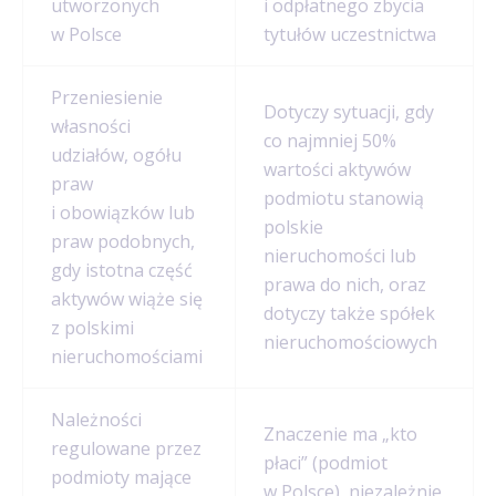
utworzonych
i odpłatnego zbycia
w Polsce
tytułów uczestnictwa
Przeniesienie
Dotyczy sytuacji, gdy
własności
co najmniej 50%
udziałów, ogółu
wartości aktywów
praw
podmiotu stanowią
i obowiązków lub
polskie
praw podobnych,
nieruchomości lub
gdy istotna część
prawa do nich, oraz
aktywów wiąże się
dotyczy także spółek
z polskimi
nieruchomościowych
nieruchomościami
Należności
Znaczenie ma „kto
regulowane przez
płaci” (podmiot
podmioty mające
w Polsce), niezależnie