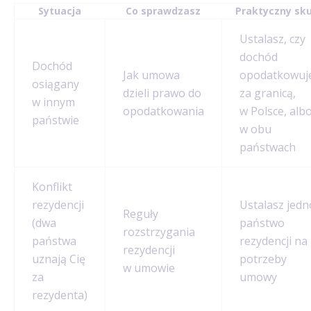
Sytuacja
Co sprawdzasz
Praktyczny sk
Ustalasz, czy
dochód
Dochód
Jak umowa
opodatkowuj
osiągany
dzieli prawo do
za granicą,
w innym
opodatkowania
w Polsce, alb
państwie
w obu
państwach
Konflikt
rezydencji
Ustalasz jedn
Reguły
(dwa
państwo
rozstrzygania
państwa
rezydencji na
rezydencji
uznają Cię
potrzeby
w umowie
za
umowy
rezydenta)