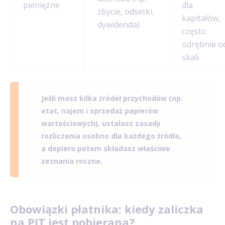
pieniężne
dla
zbycie, odsetki,
kapitałów,
dywidenda)
często
odrębnie o
skali
Jeśli masz kilka źródeł przychodów (np.
etat, najem i sprzedaż papierów
wartościowych), ustalasz zasady
rozliczenia osobno dla każdego źródła,
a dopiero potem składasz właściwe
zeznania roczne.
Obowiązki płatnika: kiedy zaliczka
na PIT jest pobierana?