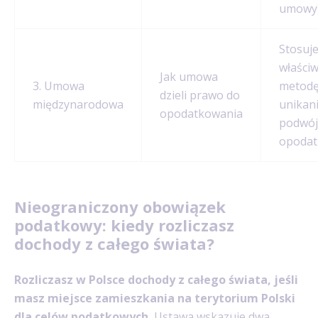
umowy
Stosuj
właści
Jak umowa
3. Umowa
metod
dzieli prawo do
międzynarodowa
unikan
opodatkowania
podwó
opodat
Nieograniczony obowiązek
podatkowy: kiedy rozliczasz
dochody z całego świata?
Rozliczasz w Polsce dochody z całego świata, jeśli
masz miejsce zamieszkania na terytorium Polski
dla celów podatkowych.
Ustawa wskazuje dwa