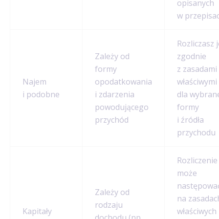
opisanych
w przepisa
Rozliczasz j
Zależy od
zgodnie
formy
z zasadami
Najem
opodatkowania
właściwymi
i podobne
i zdarzenia
dla wybran
powodującego
formy
przychód
i źródła
przychodu
Rozliczenie
może
następowa
Zależy od
na zasadac
rodzaju
Kapitały
właściwych
dochodu (np.