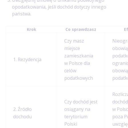
opodatkowania, jeśli dochód dotyczy innego
państwa.
Krok
Co sprawdzasz
E
Czy masz
Nieogr
miejsce
obowią
zamieszkania
podatk
1. Rezydencja
w Polsce dla
ograni
celów
obowią
podatkowych
podat
Rozlicz
Czy dochód jest
dochód
2. Źródło
osiągany na
w Polsc
dochodu
terytorium
poza Po
Polski
uwzglę