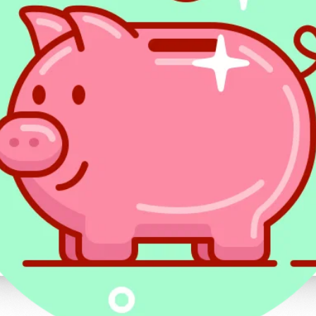
ewidencjonowanych
kosztów)
powiadamy
datek
mi
Kwota
z decyzji
ci
Karta podatkowa
urzędu
skarbowego
wiadczeniem
Co to jest działalność gospo
Działalność gospodarcza w PIT to działa
własnym imieniu, w sposób zorganizowany i
może to być m.in. działalność: