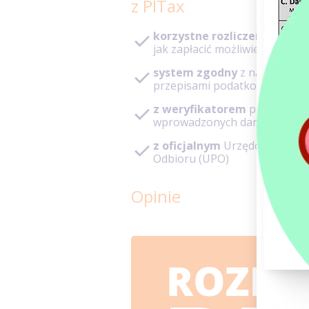
z PITax
korzystne rozliczenie
– pod
jak zapłacić możliwie niski po
system zgodny
z najnowszy
przepisami podatkowymi
z weryfikatorem
poprawnoś
wprowadzonych danych
z oficjalnym
Urzędowym Poś
Odbioru (UPO)
Opinie