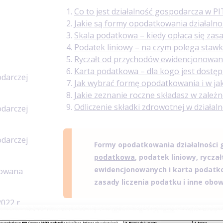
Co to jest działalność gospodarcza w PI
Jakie są formy opodatkowania działalno
Skala podatkowa – kiedy opłaca się zas
Podatek liniowy – na czym polega staw
Ryczałt od przychodów ewidencjonowan
Karta podatkowa – dla kogo jest dostę
darczej
Jak wybrać formę opodatkowania i w jak
Jakie zeznanie roczne składasz w zależ
Odliczenie składki zdrowotnej w działal
darczej
darczej
Formy opodatkowania działalności 
podatkowa
, podatek liniowy, rycza
ewidencjonowanych i karta podatko
kowana
zasady liczenia podatku i inne obow
022 r.
Co jest
Forma opodatkowania