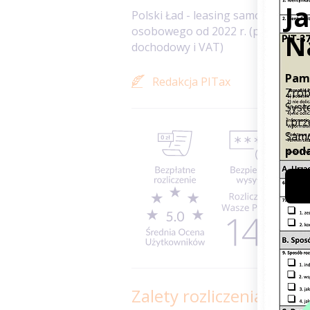
Polski Ład - leasing samochodu
osobowego od 2022 r. (podatek
dochodowy i VAT)
Redakcja PITax
Zalety rozliczenia PIT