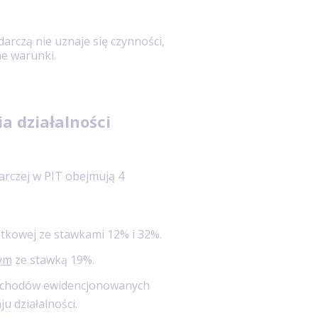
arczą nie uznaje się czynności,
ne warunki.
a działalności
rczej w PIT obejmują 4
tkowej ze stawkami 12% i 32%.
wym
ze stawką 19%.
ychodów ewidencjonowanych
u działalności.