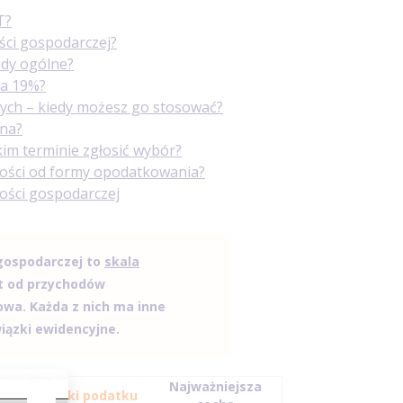
T?
ści gospodarczej?
ady ogólne?
ka 19%?
ych – kiedy możesz go stosować?
pna?
im terminie zgłosić wybór?
ności od formy opodatkowania?
ności gospodarczej
gospodarczej to
skala
łt od przychodów
wa. Każda z nich ma inne
iązki ewidencyjne.
Najważniejsza
Stawki podatku