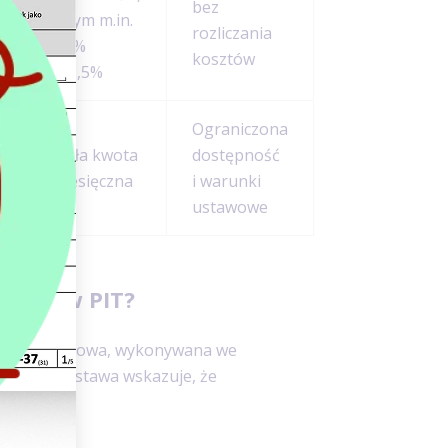
bez
w tym m.in.
rozliczania
8,5%
kosztów
i 12,5%
Ograniczona
Stała kwota
dostępność
miesięczna
i warunki
ustawowe
darcza w PIT?
lność zarobkowa, wykonywana we
 ciągły. Ustawa wskazuje, że