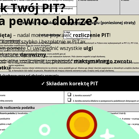
opodatkowan
Dochód
Skala podatkowa
(przychód
(zasady ogólne)
minus
koszty)
Dochód
(przychód
Podatek liniowy
minus
koszty)
Ryczałt od
Przychód
przychodów
(bez