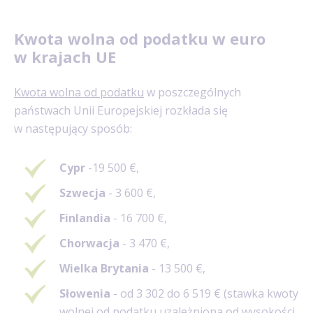
Kwota wolna od podatku w euro
w krajach UE
Kwota wolna od podatku
w poszczególnych
państwach Unii Europejskiej rozkłada się
w następujący sposób:
Cypr
-19 500
€,
Szwecja
- 3 600
€,
Finlandia
- 16 700
€,
Chorwacja
- 3 470
€,
Wielka Brytania
- 13 500
€,
Słowenia
- od 3 302 do 6 519
€ (stawka kwoty
wolnej od podatku uzależniona od wysokości