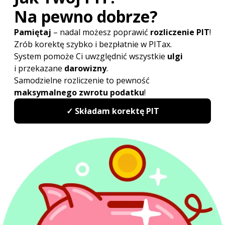
podatkowe przewiduje aż 18 stawek, w zależności od
dochodów podatnika. Innym przykładem może być
Irlandia, gdzie obowiązuje aż 11 stawek ubezpieczenia
społecznego, które również są tym wyższe, im wyższe
zarobki się osiąga.
Poradnik
PIT - podstawowe informacje
Ulgi i odliczenia
Etat, zlecenie i dzieło
Działalność gospodarcza
ZUS i ubezpieczenia
Emerytury i renty
Dochody z zagranicy