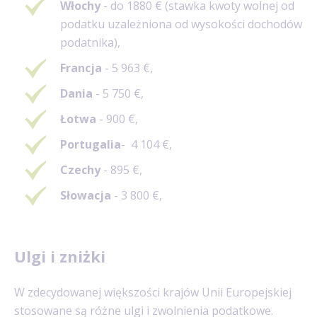
Włochy
- do 1880
€
(stawka kwoty wolnej od
podatku uzależniona od wysokości dochodów
podatnika),
Francja
- 5 963
€,
Dania
- 5 750
€,
Łotwa
- 900
€,
Portugalia
- 4 104
€,
Czechy
- 895
€,
Słowacja
- 3 800
€,
Ulgi i zniżki
W zdecydowanej większości krajów Unii Europejskiej
stosowane są różne ulgi i zwolnienia podatkowe.