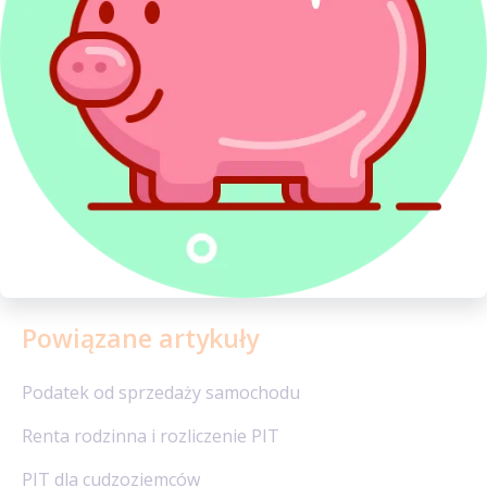
Najem
Kredyty w PIT
Dochody inwestycyjne
Sytuacje podatkowe
Terminy, wskaźniki i stawki
Sprawy urzędowe
Formularze podatkowe
Korekta PIT
Powiązane artykuły
Podatek od sprzedaży samochodu
Renta rodzinna i rozliczenie PIT
PIT dla cudzoziemców