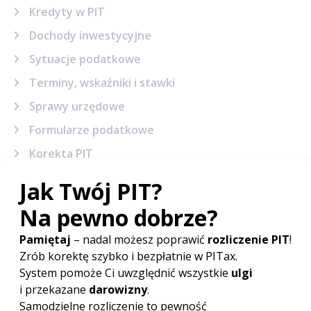
Kredyty w PIT
Dochody inwestycyjne
Sytuacje podatkowe
Terminy, wskaźniki i stawki
Sprawy urzędowe
Formularze podatkowe
Korekta PIT
Powiązane artykuły
Ulga prorodzinna w 2027
Do kiedy PIT 2027?
Kwota wolna od podatku 2027
Druki PIT 2027