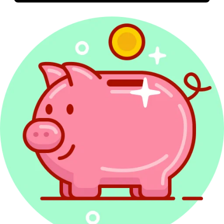
Druki PIT 2027
Rozliczenie PIT Wspólnie z małżonkiem
Odliczanie straty w PIT
Redakcja PITax
Opinie