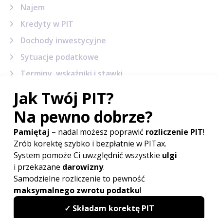
Najem
Kredyty w PIT
Dochody inwestycyjne
Sytuacje podatkowe
Terminy, wskaźniki i stawki
Sprawy urzędowe
Formularze podatkowe
Korekta PIT
Powiązane artykuły
Ulga prorodzinna w 2027
Do kiedy PIT 2027?
Kwota wolna od podatku 2027