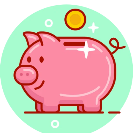
Sprawdź najwyżej oceniany
w Polsce program do rozliczeń
PIT
PITax Twoje rozliczenie PIT to wygodny, szybki
i darmowy sposób na Twoje PITy.
Rozlicz PIT Online