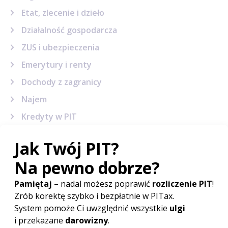
Etat, zlecenie i dzieło
Działalność gospodarcza
ZUS i ubezpieczenia
Emerytury i renty
Dochody z zagranicy
Najem
Kredyty w PIT
Dochody inwestycyjne
Sytuacje podatkowe
Terminy, wskaźniki i stawki
Sprawy urzędowe
Formularze podatkowe
Korekta PIT