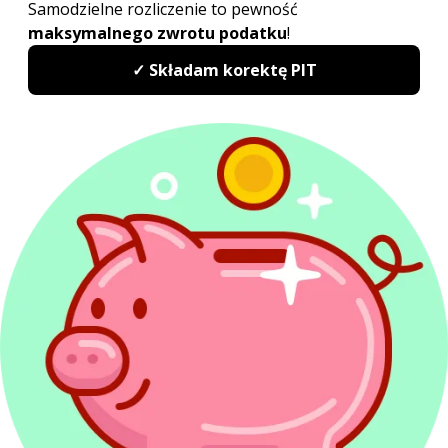
Powiązane artykuły
Ulga prorodzinna w 2027
Do kiedy PIT 2027?
Kwota wolna od podatku 2027
Druki PIT 2027
Rozliczenie PIT Wspólnie z małżonkiem
Odliczanie straty w PIT
Redakcja PITax
Opinie