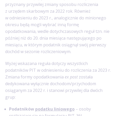
przyznany przywilej zmiany sposobu rozliczenia
z urzędem skarbowym za 2022 rok. Również
w odniesieniu do 2023 r., analogicznie do minionego
okresu będą mogli wybrać inną formę
opodatkowania, wedle dotychczasowych reguł tzn. nie
później niż do 20. dnia miesiąca następującego po
miesiącu, w którym podatnik osiągnął swój pierwszy
dochód w sezonie rozliczeniowym.
Wyżej wskazana reguła dotyczy wszystkich
podatników PIT w odniesieniu do rozliczenia za 2023 r.
Zmiana formy opodatkowania
ex post
została
dedykowana wyłącznie dochodom/przychodom
osiąganym za 2022 r. i stanowi przywilej dla dwóch
grup:
Podatników
podatku liniowego
– osoby
rozliczające się na formularzu PIT-36L