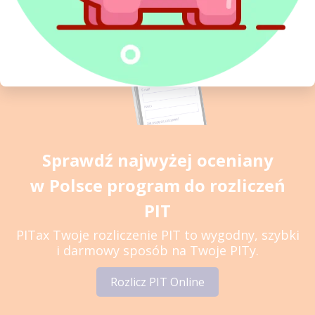
Sprawdź najwyżej oceniany
w Polsce program do rozliczeń
PIT
PITax Twoje rozliczenie PIT to wygodny, szybki
i darmowy sposób na Twoje PITy.
Rozlicz PIT Online