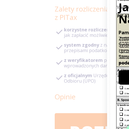
Zalety rozliczenia PIT
z PITax
korzystne rozliczenie
– pod
jak zapłacić możliwie niski po
system zgodny
z najnowszy
przepisami podatkowymi
z weryfikatorem
poprawnoś
wprowadzonych danych
z oficjalnym
Urzędowym Poś
Odbioru (UPO)
Opinie