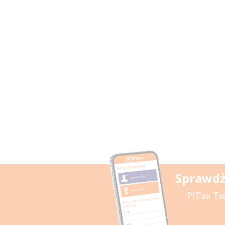
Sprawdź
PITax Tw