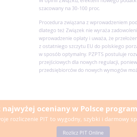
W opinii Związku, efektem nowego podatk
szacowany na 30-100 proc.
Procedura związana z wprowadzeniem poda
dlatego też Związek nie wyraża zadowolen
wprowadzenie opłaty i uważa, że przełoże
z ostatniego szczytu EU do polskiego po
w sposób optymalny. PZPTS postuluje ro
przejściowych dla nowych regulacji, ponie
przedsiębiorców do nowych wymogów może 
 najwyżej oceniany w Polsce program 
oje rozliczenie PIT to wygodny, szybki i darmowy s
Rozlicz PIT Online