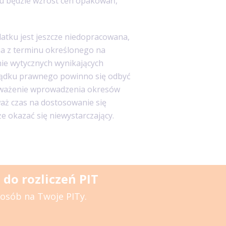
u będzie wzrost cen opakowań,
tku jest jeszcze niedopracowana,
ia z terminu określonego na
nie wytycznych wynikających
rządku prawnego powinno się odbyć
zważenie wprowadzenia okresów
waż czas na dostosowanie się
okazać się niewystarczający.
do rozliczeń PIT
posób na Twoje PITy.