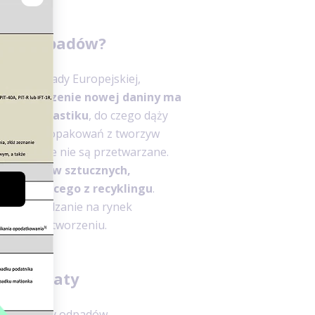
k od odpadów?
iedzenie Rady Europejskiej,
Wprowadzenie nowej daniny ma
zowego plastiku
, do czego dąży
wszystkich opakowań z tworzyw
e następnie nie są przetwarzane.
 z tworzyw sztucznych,
 pochodzącego z recyklingu
.
ać wprowadzanie na rynek
łości przetworzeniu.
ość opłaty
owitej masy odpadów