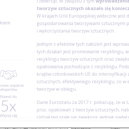
i zwierząt. W związku z tym
wprowadzenie 
tworzyw sztucznych okazało się konie
W krajach Unii Europejskiej widoczne jes
nkiem
gospodarowania tworzywami sztucznymi p
i wykorzystania tworzyw sztucznych.
Jednym z efektów tych założeń jest wprow
tych działań jest promowanie recyklingu, w
recyklingu tworzyw sztucznych oraz zwięk
opakowania pochodzące z recyklingu. Poda
krajów członkowskich UE do intensyfikacji
sztucznych, efektywnego recyklingu, co w 
tworzyw w obiegu.
Dane Eurostatu za 2017 r. pokazują, że w 
proc. opakowań z tworzyw sztucznych, nato
Udział ten stale się zwiększa, jednak nada
do spalarni lub na składowiska.