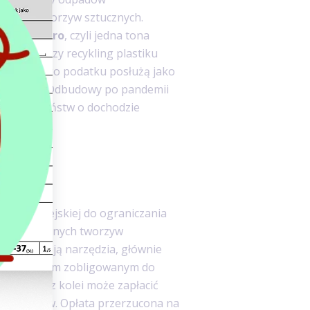
owań z tworzyw sztucznych.
ie 0,80 euro
, czyli jedna tona
uro. Niższy recykling plastiku
tułu nowego podatku posłużą jako
 Funduszu Odbudowy po pandemii
lgi dla państw o dochodzie
płaci
ii Europejskiej do ograniczania
 przetwarzanych tworzyw
a wybierają narzędzia, głównie
lów. Podmiotem zobligowanym do
ki, który z kolei może zapłacić
roducentów. Opłata przerzucona na