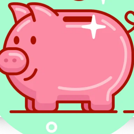
niepoddanych recyklingowi w postaci opak
Stawka za jeden kilogram wynosić będz
takich odpadów to opłata w wysokości 800 e
oznacza więc wyższy podatek. Wpływy z ty
wsparcie Wieloletnich Ram Finansowych i
koronawirusa. Możliwe jest zastosowanie u
narodowym poniżej średniej unijnej.
Podatek od odpadów - kto za
Podatek ma na celu motywować państwa Un
ilości wprowadzanych i zwiększania sumy
sztucznych. Jednak to poszczególne państw
legislacyjne, do realizacji założonych ce
zapłaty podatku będzie dany kraj członkows
podatek z budżetu lub przerzucić go na p