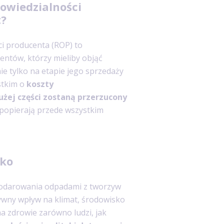
owiedzialności
t?
i producenta (ROP) to
ntów, którzy mieliby objąć
e tylko na etapie jego sprzedaży
stkim o
koszty
żej części zostaną przerzucony
popierają przede wszystkim
sko
podarowania odpadami z tworzyw
ywny wpływ na klimat, środowisko
na zdrowie zarówno ludzi, jak