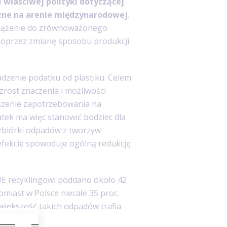
właściwej polityki dotyczącej
czne na arenie międzynarodowej
.
t dążenie do zrównoważonego
oprzez zmianę sposobu produkcji
adzenie podatku od plastiku. Celem
zrost znaczenia i możliwości
szenie zapotrzebowania na
tek ma więc stanowić bodziec dla
 zbiórki odpadów z tworzyw
efekcie spowoduje ogólną redukcję
UE recyklingowi poddano około 42
miast w Polsce niecałe 35 proc.
l większość takich odpadów trafia