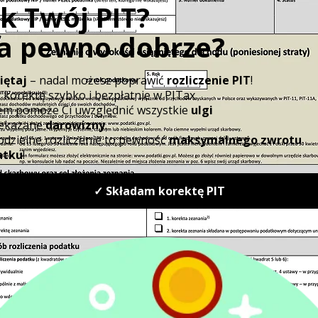
Czego dotyczy nowy podate
powiadamy
W dniach 17-21 lipca 2020 r. odbyło się pos
datek
podczas którego przyjęto nowe regulacje.
mi
na celu ograniczenie produkcji jednora
Unia Europejska. Opłata dotyczyć będzie 
ci
sztucznych trafiających do sprzedaży, któr
Podatkiem nie będą objęte opakowania
wiadczeniem
zawierające minimum 30 proc. plastiku
Skutkiem nowych regulacji może się okaz
opakowań zastępczych, podlegających w ca
Podatek od odpadów - wysok
Wysokość podatku zależna będzie od całk