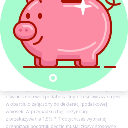
To nie koniec zmian w tzw. PIT dla OPP. Dla części
podatników został wprowadzony mechanizm
automatycznego przekazywania 1,5% PIT stosownie
do ich wyboru z zeszłego roku. Nowe zasady
dystrybucji części podatku mają dotyczyć wąskiej
grupy osób, bowiem nowelizacja obejmuje tylko te
sytuacje, w ramach których podatnik jest rozliczany
przez płatnika - organ rentowy. Wraz z opisywaną
zmianą, wprowadzono jednocześnie możliwość
odwołania pierwotnie dokonanego wyboru.
Przekazanie kwoty należnego podatku w wysokości
1,5% na wybraną OPP jest dokonywane w następstwie
oświadczenia woli podatnika. Jego treść wyrażana jest
w oparciu o załączony do deklaracji podatkowej
wniosek. W przypadku chęci rezygnacji
z przekazywania 1,5% PIT dotychczas wybranej
organizacji podatnik będzie musiał złożyć stosowne