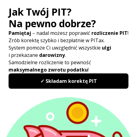
Większy PIT dla organizacji pożytku
publicznego
Jedną z najistotniejszych zmian Polskiego Ładu 3.0 jest
możliwość przekazania większej części PIT na rzecz
wybranej przez nas organizacji pożytku publicznego.
Modyfikacja została wprowadzona w następstwie
znacznego podwyższenia kwoty wolnej od podatku
oraz obniżenia I
progu podatkowego
. Począwszy od
rozliczeń za 2023 r. (zeznania roczne składane do 30
kwietnia 2024 r.) oddamy nie 1 a aż 1,5% PIT na
wsparcie preferowanego przez nas celu społecznego.
Automatyczne przekazywanie 1,5%
PIT przez organ rentowy