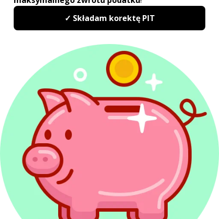
Sprawdź najwyżej oceniany
w Polsce program do rozliczeń
PIT
PITax Twoje rozliczenie PIT to wygodny, szybki
i darmowy sposób na Twoje PITy.
Rozlicz PIT Online