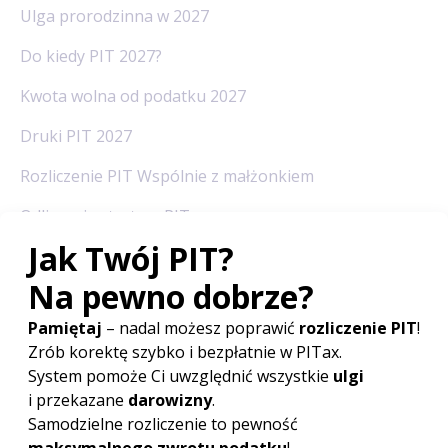
Ulga prorodzinna w 2027
Do kiedy PIT 2027?
Kwota wolna od podatku 2027
Druki PIT 2027
Rozliczenie PIT Wspólnie z małżonkiem
Odliczanie straty w PIT
Redakcja PITax
Opinie