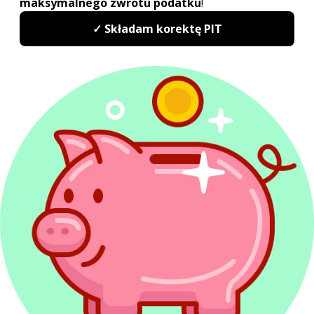
Ulga prorodzinna w 2027
Do kiedy PIT 2027?
Kwota wolna od podatku 2027
Druki PIT 2027
Rozliczenie PIT Wspólnie z małżonkiem
Odliczanie straty w PIT
Redakcja PITax
Opinie