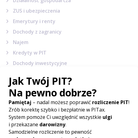
Działalność gospodarcza
ZUS i ubezpieczenia
Emerytury i renty
Dochody z zagranicy
Najem
Kredyty w PIT
Dochody inwestycyjne
Sytuacje podatkowe
Terminy, wskaźniki i stawki
Sprawy urzędowe
Formularze podatkowe
Korekta PIT
Powiązane artykuły