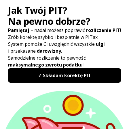
Doradca podatkowy, absolwent Uniwersytetu Ekonomicznego
w Poznaniu. Prowadzi biuro rachunkowe i kancelarię
doradztwa podatkowego. Ma wieloletnie doświadczenie
w dziedzinie podatków, rachunkowości oraz kadr i płac. (...)
więcej...
Poradnik
PIT - podstawowe informacje
Ulgi i odliczenia
Etat, zlecenie i dzieło
Działalność gospodarcza