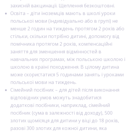
захисній вакцинації. Щеплення безкоштовні.
Освіта – діти іноземців мають в школі уроки
польської мови (індивідуально або в групі) не
менше 2 годин на тиждень протягом 2 років або
стільки, скільки потрібно дитині, допомогу від
помічника протягом 2 років, компенсаційні
заняття для зменшення відмінностей в
навчальних програмах, між польською школою і
школою в країні походження. В цілому дитина
може скористатися 5 годинами занять і уроками
польської мови на тиждень.
Сімейний посібник – для дітей після виконання
відповідних умов можуть знадобитися
додаткові посібники, наприклад, сімейний
посібник (сума в залежності від доходу), 500
злотих щомісяця для дитини у віці до 18 років,
разові 300 злотих для кожної дитини, яка