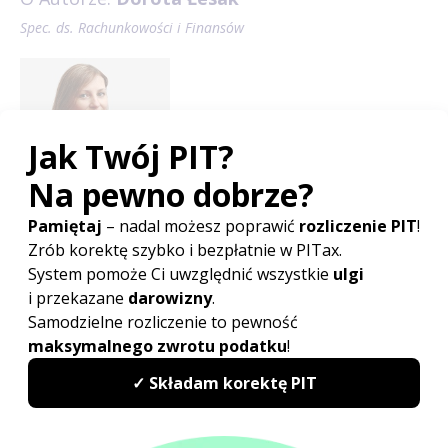
Spec. ds. Rachunkowości i Finansów
Absolwentka administracji publicznej na Uniwersytecie
Wrocławskim. Uzyskała dwa tytuły zawodowe:
administratywisty oraz technika ekonomisty, co przekłada się
na doskonałe kwalifikacje w zakresie rozliczeń podatkowych.
Specjalizuje się w rozliczeniach PIT. (...)
więcej...
Poradnik
PIT - podstawowe informacje