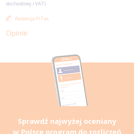
dochodowy i VAT)
Redakcja PITax
Opinie
Sprawdź najwyżej oceniany
w Polsce program do rozliczeń