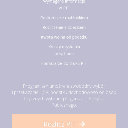
Wymagane informacje
w PIT
Rozliczenie z małżonkiem
Rozliczenie z dzieckiem
Kwota wolna od podatku
Koszty uzyskania
przychodu
Formularze do druku PIT
Program ten umożliwia swobodny wybór
i przekazanie 1,5% podatku dochodowego od osób
fizycznych wybranej Organizacji Pożytku
Publicznego.
Rozlicz PIT