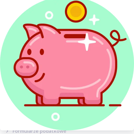
Ulgi i odliczenia
Etat, zlecenie i dzieło
Działalność gospodarcza
ZUS i ubezpieczenia
Emerytury i renty
Dochody z zagranicy
Najem
Kredyty w PIT
Dochody inwestycyjne
Sytuacje podatkowe
Terminy, wskaźniki i stawki
Sprawy urzędowe
Formularze podatkowe