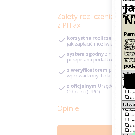
Zalety rozliczenia PIT
z PITax
korzystne rozliczenie
– pod
jak zapłacić możliwie niski po
system zgodny
z najnowszy
przepisami podatkowymi
z weryfikatorem
poprawnoś
wprowadzonych danych
z oficjalnym
Urzędowym Poś
Odbioru (UPO)
Opinie