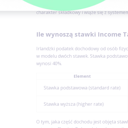
oraz PRSI. Income Tax i USC są daninami 
charakter składkowy i wiąże się z systeme
Ile wynoszą stawki Income Ta
Irlandzki podatek dochodowy od osób fizyc
w modelu dwóch stawek. Stawka podstawo
wynosi 40%.
Element
Stawka podstawowa (standard rate)
Stawka wyższa (higher rate)
O tym, jaka część dochodu jest objęta staw