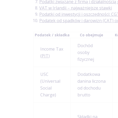
Podatki związane z firmą i działalności
VAT w Irlandii – najważniejsze stawki
Podatki od inwestycji i oszczędności: CG
Podatek od spadków i darowizn (CAT) o
Podatek / składka
Co obejmuje
K
Dochód
Income Tax
osoby
(
PIT
)
fizycznej
USC
Dodatkowa
(Universal
danina liczona
Social
od dochodu
Charge)
brutto
Składki na