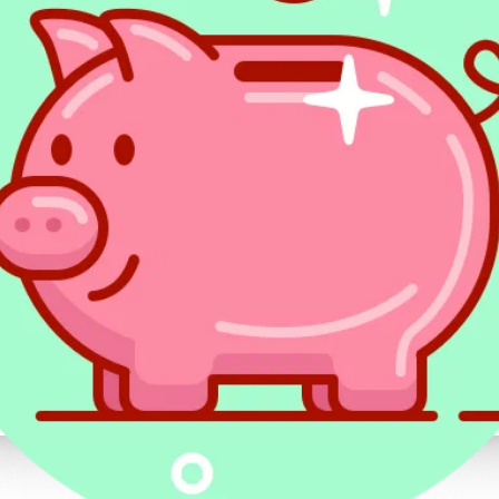
Rok podatkowy w Irlandii
Rok podatkowy w Irlandii pokrywa się z r
że rozliczenia dotyczą dochodów uzyskanyc
W praktyce większość pracowników widzi po
pasku płacowym, ponieważ rozliczenie dzia
Earn).
W Irlandii podstawową walutą rozli
(EUR). Wysokość progów i ulg jest 
stronach Revenue i zmienia się w k
Jakie podatki dotyczą pracow
Pracownik najczęściej spotyka trzy pozycje