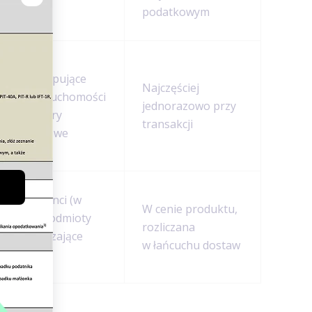
majątek
podatkowym
Osoby kupujące
Najczęściej
m.in. nieruchomości
jednorazowo przy
lub papiery
transakcji
wartościowe
Konsumenci (w
W cenie produktu,
cenie) i podmioty
rozliczana
wprowadzające
w łańcuchu dostaw
towar