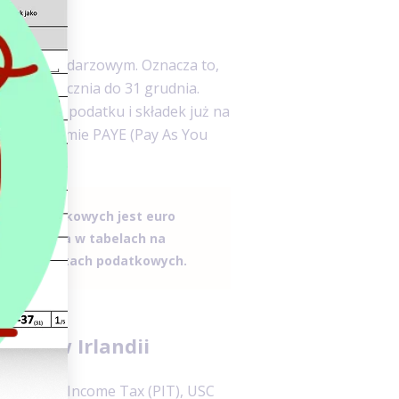
okiem kalendarzowym. Oznacza to,
h od 1 stycznia do 31 grudnia.
trącenia podatku i składek już na
ła w systemie PAYE (Pay As You
czeń podatkowych jest euro
publikowana w tabelach na
olejnych latach podatkowych.
nika w Irlandii
 obciążeń: Income Tax (PIT), USC