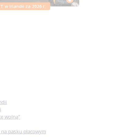
IT w Irlandii za 2026 r.
dii
i
tę wolną”
ię na pasku płacowym