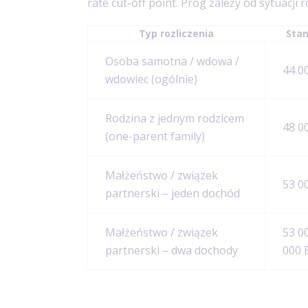
rate cut-off point. Próg zależy od sytuacji r
Typ rozliczenia
Stan
Osoba samotna / wdowa /
44 0
wdowiec (ogólnie)
Rodzina z jednym rodzicem
48 0
(one-parent family)
Małżeństwo / związek
53 0
partnerski – jeden dochód
Małżeństwo / związek
53 0
partnerski – dwa dochody
000 