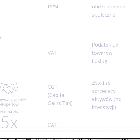
PRSI
ubezpieczenie
społeczne
e
Podatek od
VAT
towarów
i usług
Zyski ze
CGT
sprzedaży
(Capital
aktywów (np.
Gains Tax)
inwestycji)
CAT
(Capital
Darowizny