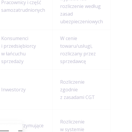
Pracownicy i część
rozliczenie według
samozatrudnionych
zasad
ubezpieczeniowych
Konsumenci
W cenie
i przedsiębiorcy
towaru/usługi,
w łańcuchu
rozliczany przez
sprzedaży
sprzedawcę
Rozliczenie
Inwestorzy
zgodnie
z zasadami CGT
Rozliczenie
Osoby otrzymujące
w systemie