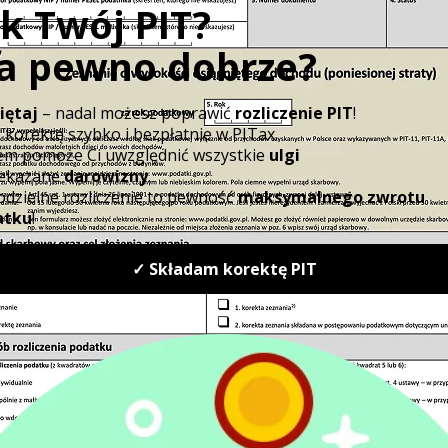
Acquisitions
i spadki
Tax)
Opłata
skarbowa od
powiadamy
wybranych
datek
Stamp Duty
czynności (np.
mi
dokumentów
i transakcji)
ci
Akcyza (m.in.
wiadczeniem
paliwo,
Excise Duty
alkohol,
wyroby
tytoniowe)