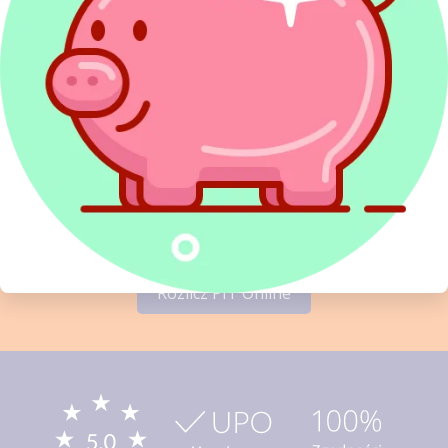
Sprawdź najwyżej oceniany
w Polsce program do rozliczeń
PIT
PITax Twoje rozliczenie PIT to wygodny, szybki
i darmowy sposób na Twoje PITy.
Rozlicz PIT Online