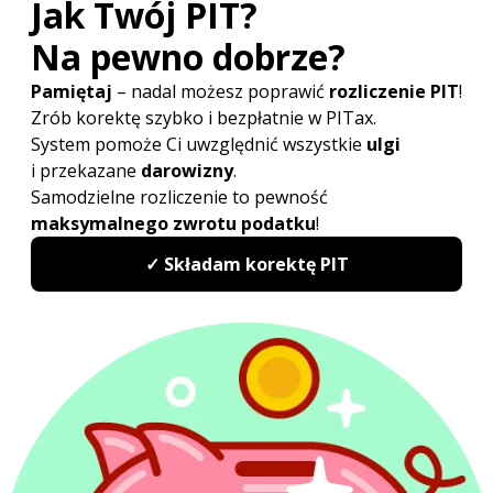
Do kiedy PIT 2027?
Kwota wolna od podatku 2027
Druki PIT 2027
Rozliczenie PIT Wspólnie z małżonkiem
Odliczanie straty w PIT
Redakcja PITax
Opinie