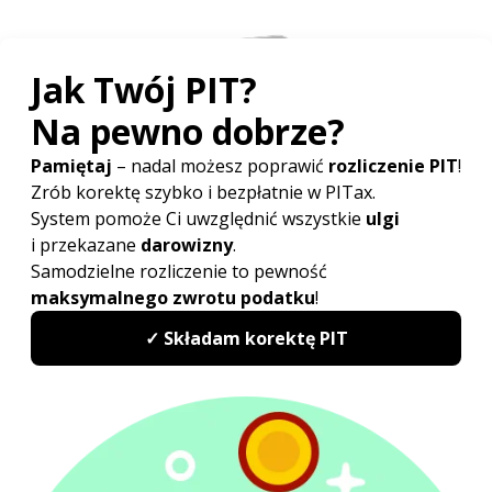
Sprawdź najwyżej oceniany
w Polsce program do rozliczeń
PIT
PITax Twoje rozliczenie PIT to wygodny, szybki
i darmowy sposób na Twoje PITy.
Rozlicz PIT Online